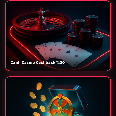
Canlı Casino Cashback %20