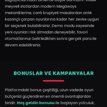
meyveli slotlardan modern Megaways
mekaniklerine, canlı krupiyeli masalardan anlık
kazançlı çarpan oyunlarına kadar her zevke uygun
bir seçenek bulabilirsiniz. Demo modu sayesinde
yeni oyunları risk almadan deneyebilir, favori
otomatlarınızı belirledikten sonra gerçek para ile
devam edebilirsiniz.
BONUSLAR VE KAMPANYALAR
Platformdaki bonus çeşitliliği, uzun vadede oyun
bütçenizi güçlendiren en önemli avantajlardan
biridir.
Hoş geldin bonusu
ile başlayan yolculuk;