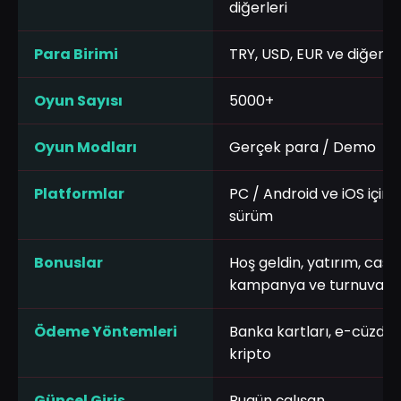
diğerleri
Para Birimi
TRY, USD, EUR ve diğerler
Oyun Sayısı
5000+
Oyun Modları
Gerçek para / Demo
Platformlar
PC / Android ve iOS için 
sürüm
Bonuslar
Hoş geldin, yatırım, cas
kampanya ve turnuvala
Ödeme Yöntemleri
Banka kartları, e-cüzdan
kripto
Güncel Giriş
Bugün çalışan