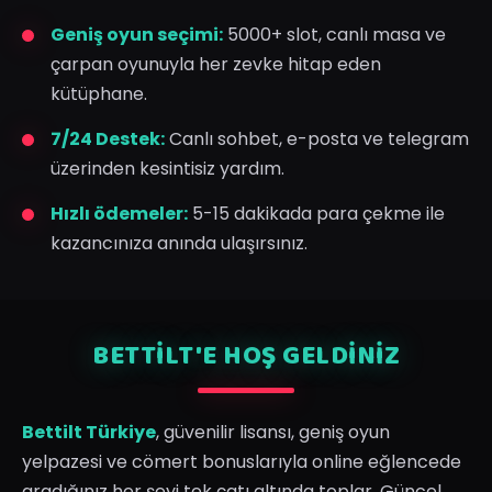
Geniş oyun seçimi:
5000+ slot, canlı masa ve
çarpan oyunuyla her zevke hitap eden
kütüphane.
7/24 Destek:
Canlı sohbet, e-posta ve telegram
üzerinden kesintisiz yardım.
Hızlı ödemeler:
5-15 dakikada para çekme ile
kazancınıza anında ulaşırsınız.
BETTILT'E HOŞ GELDINIZ
Bettilt Türkiye
, güvenilir lisansı, geniş oyun
yelpazesi ve cömert bonuslarıyla online eğlencede
aradığınız her şeyi tek çatı altında toplar. Güncel