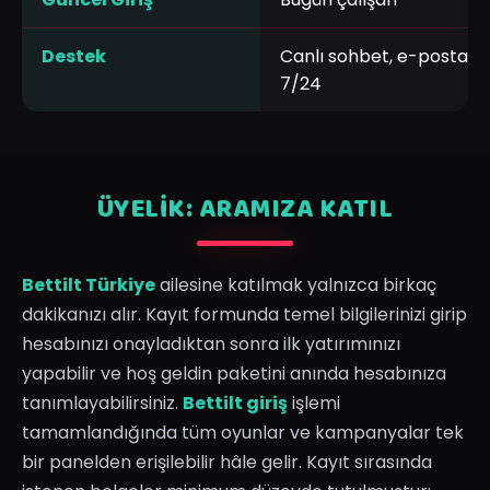
Destek
Canlı sohbet, e-posta, 
7/24
ÜYELIK: ARAMIZA KATIL
Bettilt Türkiye
ailesine katılmak yalnızca birkaç
dakikanızı alır. Kayıt formunda temel bilgilerinizi girip
hesabınızı onayladıktan sonra ilk yatırımınızı
yapabilir ve hoş geldin paketini anında hesabınıza
tanımlayabilirsiniz.
Bettilt giriş
işlemi
tamamlandığında tüm oyunlar ve kampanyalar tek
bir panelden erişilebilir hâle gelir. Kayıt sırasında