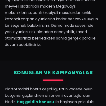
meyveli slotlardan modern Megaways
mekaniklerine, canlı krupiyeli masalardan anlık
kazançlı çarpan oyunlarına kadar her zevke uygun
bir seçenek bulabilirsiniz. Demo modu sayesinde
yeni oyunları risk almadan deneyebilir, favori
otomatlarınızı belirledikten sonra gerçek para ile
devam edebilirsiniz.
BONUSLAR VE KAMPANYALAR
Platformdaki bonus çeşitliliği, uzun vadede oyun
bütçenizi güçlendiren en önemli avantajlardan
biridir.
Hoş geldin bonusu
ile başlayan yolculuk;