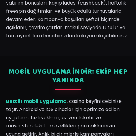
yatırım bonusları, kayıp iadesi (cashback), haftalık
freespin dağıtımları ve büyük ödüllü turnuvalarla
devam eder. Kampanya koşulları şeffaf biçimde
açıklanır, çevrim şartları makul seviyede tutulur ve
tüm ayrıntılara hesabınızdan kolayca ulaşabilirsiniz.
MOBIL UYGULAMA İNDIR: EKIP HEP
YANINDA
Bettilt mobil uygulama
, casino keyfini cebinize
taşır. Android ve iOS cihazlar için optimize edilen
uygulama hızlı yüklenir, az veri tüketir ve
masaüstündeki tüm özellikleri parmaklarınızın
ucuna getirir. Anlık bildirimlerle kampanyaları