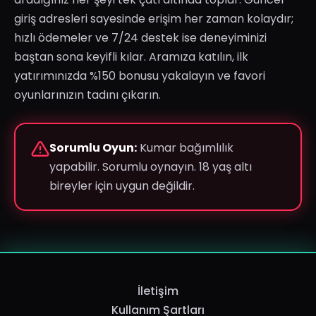
giriş adresleri sayesinde erişim her zaman kolaydır;
hızlı ödemeler ve 7/24 destek ise deneyiminizi
baştan sona keyifli kılar. Aramıza katılın, ilk
yatırımınızda %150 bonusu yakalayın ve favori
oyunlarınızın tadını çıkarın.
Sorumlu Oyun:
Kumar bağımlılık
yapabilir. Sorumlu oynayın. 18 yaş altı
bireyler için uygun değildir.
İletişim
Kullanım Şartları