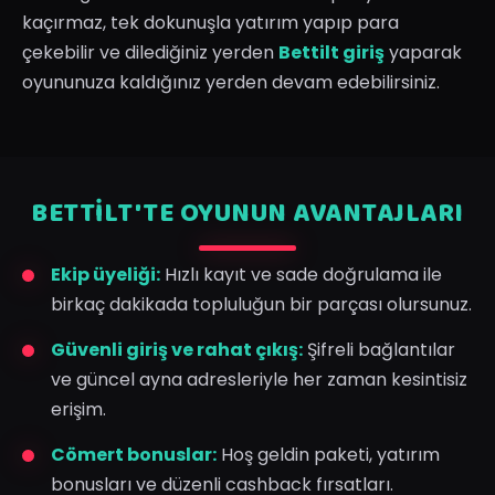
kaçırmaz, tek dokunuşla yatırım yapıp para
çekebilir ve dilediğiniz yerden
Bettilt giriş
yaparak
oyununuza kaldığınız yerden devam edebilirsiniz.
BETTILT'TE OYUNUN AVANTAJLARI
Ekip üyeliği:
Hızlı kayıt ve sade doğrulama ile
birkaç dakikada topluluğun bir parçası olursunuz.
Güvenli giriş ve rahat çıkış:
Şifreli bağlantılar
ve güncel ayna adresleriyle her zaman kesintisiz
erişim.
Cömert bonuslar:
Hoş geldin paketi, yatırım
bonusları ve düzenli cashback fırsatları.