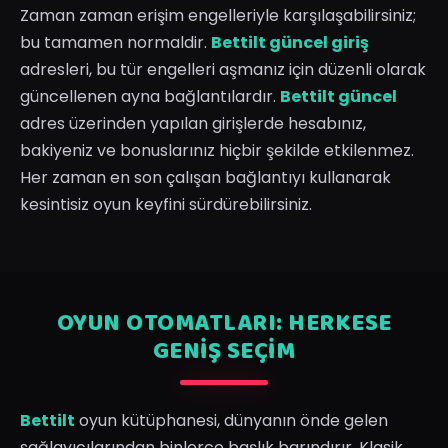
Zaman zaman erişim engelleriyle karşılaşabilirsiniz;
bu tamamen normaldir.
Bettilt güncel giriş
adresleri, bu tür engelleri aşmanız için düzenli olarak
güncellenen ayna bağlantılardır.
Bettilt güncel
adres üzerinden yapılan girişlerde hesabınız,
bakiyeniz ve bonuslarınız hiçbir şekilde etkilenmez.
Her zaman en son çalışan bağlantıyı kullanarak
kesintisiz oyun keyfini sürdürebilirsiniz.
OYUN OTOMATLARI: HERKESE
GENIŞ SEÇIM
Bettilt
oyun kütüphanesi, dünyanın önde gelen
sağlayıcılarından binlerce başlık barındırır. Klasik