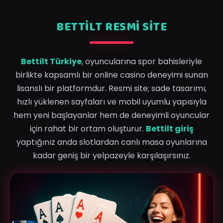
BETTILT RESMI SITE
Bettilt Türkiye
, oyuncularına spor bahisleriyle
birlikte kapsamlı bir online casino deneyimi sunan
lisanslı bir platformdur. Resmi site; sade tasarımı,
hızlı yüklenen sayfaları ve mobil uyumlu yapısıyla
hem yeni başlayanlar hem de deneyimli oyuncular
için rahat bir ortam oluşturur.
Bettilt giriş
yaptığınız anda slotlardan canlı masa oyunlarına
kadar geniş bir yelpazeyle karşılaşırsınız.