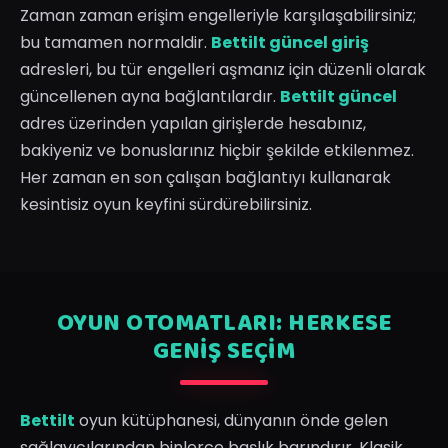
Zaman zaman erişim engelleriyle karşılaşabilirsiniz;
bu tamamen normaldir.
Bettilt güncel giriş
adresleri, bu tür engelleri aşmanız için düzenli olarak
güncellenen ayna bağlantılardır.
Bettilt güncel
adres üzerinden yapılan girişlerde hesabınız,
bakiyeniz ve bonuslarınız hiçbir şekilde etkilenmez.
Her zaman en son çalışan bağlantıyı kullanarak
kesintisiz oyun keyfini sürdürebilirsiniz.
OYUN OTOMATLARI: HERKESE
GENIŞ SEÇIM
Bettilt
oyun kütüphanesi, dünyanın önde gelen
sağlayıcılarından binlerce başlık barındırır. Klasik