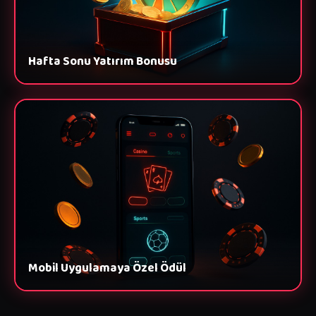
Hafta Sonu Yatırım Bonusu
Mobil Uygulamaya Özel Ödül