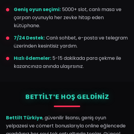
Geniş oyun seçimi:
5000+ slot, canlı masa ve
çarpan oyunuyla her zevke hitap eden
kütüphane.
7/24 Destek:
Canlı sohbet, e-posta ve telegram
üzerinden kesintisiz yardım.
Hızlı ödemeler:
5-15 dakikada para çekme ile
kazancınıza anında ulaşırsınız.
BETTILT'E HOŞ GELDINIZ
Bettilt Türkiye
, güvenilir lisansı, geniş oyun
yelpazesi ve cömert bonuslarıyla online eğlencede
aradığınız her şeyi tek çatı altında toplar. Güncel