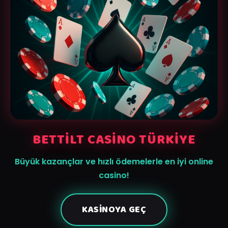
BETTILT CASINO TÜRKIYE
Büyük kazançlar ve hızlı ödemelerle en iyi online
casino!
KASINOYA GEÇ