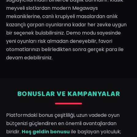
meyveli slotlardan modern Megaways
mekaniklerine, canlı krupiyeli masalardan anlık
kazançlı çarpan oyunlarına kadar her zevke uygun
bir seçenek bulabilirsiniz. Demo modu sayesinde
yeni oyunları risk almadan deneyebilir, favori
otomatlarınızı belirledikten sonra gerçek para ile
devam edebilirsiniz.
BONUSLAR VE KAMPANYALAR
Platformdaki bonus çeşitliliği, uzun vadede oyun
bütçenizi güçlendiren en önemli avantajlardan
biridir.
Hoş geldin bonusu
ile başlayan yolculuk;