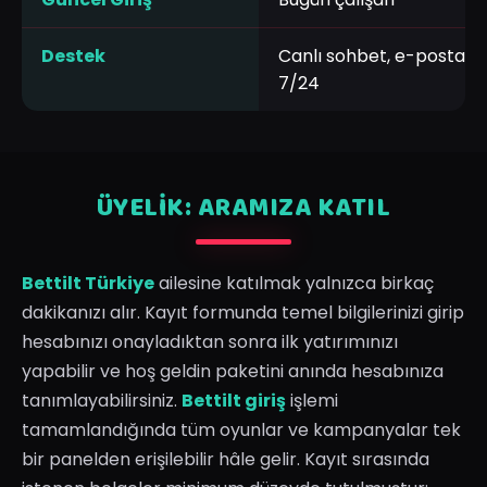
Destek
Canlı sohbet, e-posta, 
7/24
ÜYELIK: ARAMIZA KATIL
Bettilt Türkiye
ailesine katılmak yalnızca birkaç
dakikanızı alır. Kayıt formunda temel bilgilerinizi girip
hesabınızı onayladıktan sonra ilk yatırımınızı
yapabilir ve hoş geldin paketini anında hesabınıza
tanımlayabilirsiniz.
Bettilt giriş
işlemi
tamamlandığında tüm oyunlar ve kampanyalar tek
bir panelden erişilebilir hâle gelir. Kayıt sırasında