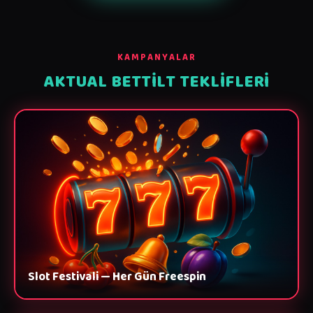
KAMPANYALAR
AKTUAL BETTILT TEKLIFLERI
Slot Festivali — Her Gün Freespin