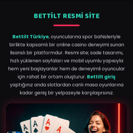
BETTILT RESMI SITE
Bettilt Türkiye
, oyuncularına spor bahisleriyle
birlikte kapsamlı bir online casino deneyimi sunan
lisanslı bir platformdur. Resmi site; sade tasarımı,
hızlı yüklenen sayfaları ve mobil uyumlu yapısıyla
hem yeni başlayanlar hem de deneyimli oyuncular
için rahat bir ortam oluşturur.
Bettilt giriş
yaptığınız anda slotlardan canlı masa oyunlarına
kadar geniş bir yelpazeyle karşılaşırsınız.