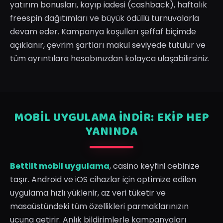
yatırım bonusları, kayıp iadesi (cashback), haftalık
freespin dağıtımları ve büyük ödüllü turnuvalarla
devam eder. Kampanya koşulları şeffaf biçimde
açıklanır, çevrim şartları makul seviyede tutulur ve
tüm ayrıntılara hesabınızdan kolayca ulaşabilirsiniz.
MOBIL UYGULAMA İNDIR: EKIP HEP
YANINDA
Bettilt mobil uygulama
, casino keyfini cebinize
taşır. Android ve iOS cihazlar için optimize edilen
uygulama hızlı yüklenir, az veri tüketir ve
masaüstündeki tüm özellikleri parmaklarınızın
ucuna getirir. Anlık bildirimlerle kampanyaları