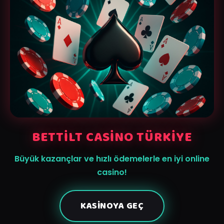
BETTILT CASINO TÜRKIYE
Büyük kazançlar ve hızlı ödemelerle en iyi online
casino!
KASINOYA GEÇ