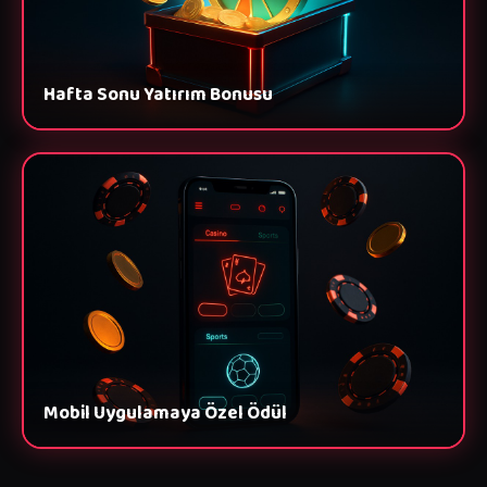
Hafta Sonu Yatırım Bonusu
Mobil Uygulamaya Özel Ödül