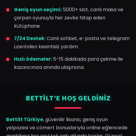
Geniş oyun seçimi:
5000+ slot, canlı masa ve
çarpan oyunuyla her zevke hitap eden
kütüphane.
7/24 Destek:
Canlı sohbet, e-posta ve telegram
üzerinden kesintisiz yardım.
Hızlı ödemeler:
5-15 dakikada para çekme ile
kazancınıza anında ulaşırsınız.
BETTILT'E HOŞ GELDINIZ
Bettilt Türkiye
, güvenilir lisansı, geniş oyun
yelpazesi ve cömert bonuslarıyla online eğlencede
aradığınız her şeyi tek çatı altında toplar. Güncel