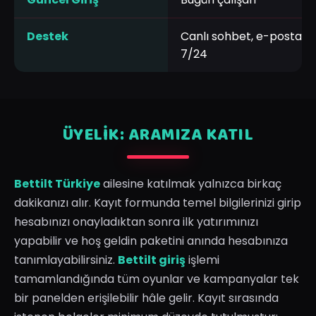
Destek
Canlı sohbet, e-posta, 
7/24
ÜYELIK: ARAMIZA KATIL
Bettilt Türkiye
ailesine katılmak yalnızca birkaç
dakikanızı alır. Kayıt formunda temel bilgilerinizi girip
hesabınızı onayladıktan sonra ilk yatırımınızı
yapabilir ve hoş geldin paketini anında hesabınıza
tanımlayabilirsiniz.
Bettilt giriş
işlemi
tamamlandığında tüm oyunlar ve kampanyalar tek
bir panelden erişilebilir hâle gelir. Kayıt sırasında