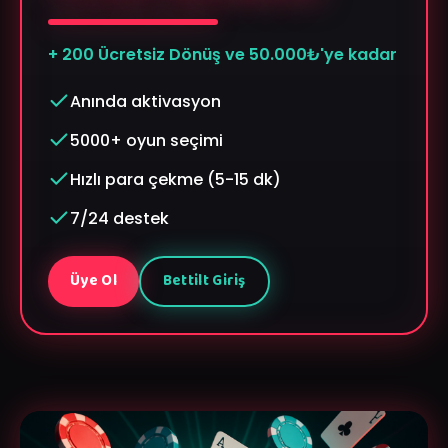
+ 200 Ücretsiz Dönüş ve 50.000₺'ye kadar
Anında aktivasyon
5000+ oyun seçimi
Hızlı para çekme (5-15 dk)
7/24 destek
Üye Ol
Bettilt Giriş