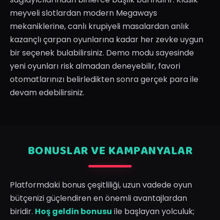
meyveli slotlardan modern Megaways
mekaniklerine, canlı krupiyeli masalardan anlık
kazançlı çarpan oyunlarına kadar her zevke uygun
bir seçenek bulabilirsiniz. Demo modu sayesinde
yeni oyunları risk almadan deneyebilir, favori
otomatlarınızı belirledikten sonra gerçek para ile
devam edebilirsiniz.
BONUSLAR VE KAMPANYALAR
Platformdaki bonus çeşitliliği, uzun vadede oyun
bütçenizi güçlendiren en önemli avantajlardan
biridir.
Hoş geldin bonusu
ile başlayan yolculuk;