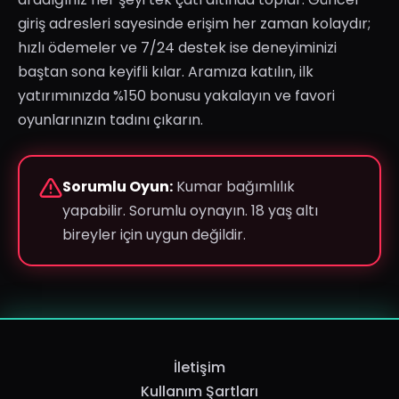
giriş adresleri sayesinde erişim her zaman kolaydır;
hızlı ödemeler ve 7/24 destek ise deneyiminizi
baştan sona keyifli kılar. Aramıza katılın, ilk
yatırımınızda %150 bonusu yakalayın ve favori
oyunlarınızın tadını çıkarın.
Sorumlu Oyun:
Kumar bağımlılık
yapabilir. Sorumlu oynayın. 18 yaş altı
bireyler için uygun değildir.
İletişim
Kullanım Şartları