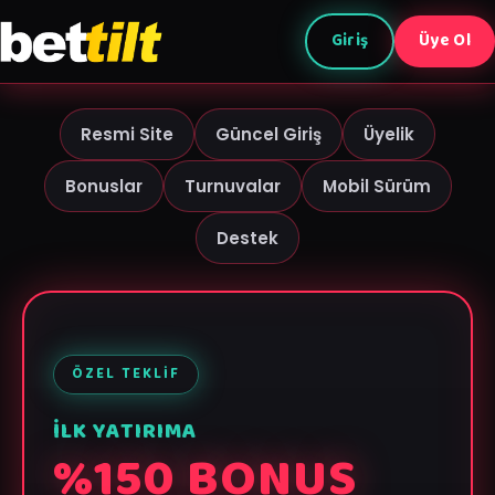
Giriş
Üye Ol
Resmi Site
Güncel Giriş
Üyelik
Bonuslar
Turnuvalar
Mobil Sürüm
Destek
ÖZEL TEKLIF
İLK YATIRIMA
%150 BONUS