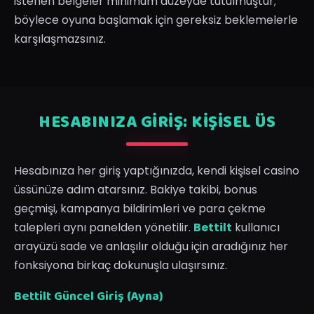
istenen belgeler minimum düzeyde tutulmuştur;
böylece oyuna başlamak için gereksiz beklemelerle
karşılaşmazsınız.
HESABINIZA GIRIŞ: KIŞISEL ÜS
Hesabınıza her giriş yaptığınızda, kendi kişisel casino
üssünüze adım atarsınız. Bakiye takibi, bonus
geçmişi, kampanya bildirimleri ve para çekme
talepleri aynı panelden yönetilir.
Bettilt
kullanıcı
arayüzü sade ve anlaşılır olduğu için aradığınız her
fonksiyona birkaç dokunuşla ulaşırsınız.
Bettilt Güncel Giriş (Ayna)