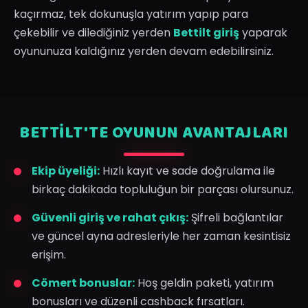
kaçırmaz, tek dokunuşla yatırım yapıp para
çekebilir ve dilediğiniz yerden
Bettilt giriş
yaparak
oyununuza kaldığınız yerden devam edebilirsiniz.
BETTILT'TE OYUNUN AVANTAJLARI
Ekip üyeliği:
Hızlı kayıt ve sade doğrulama ile
birkaç dakikada topluluğun bir parçası olursunuz.
Güvenli giriş ve rahat çıkış:
Şifreli bağlantılar
ve güncel ayna adresleriyle her zaman kesintisiz
erişim.
Cömert bonuslar:
Hoş geldin paketi, yatırım
bonusları ve düzenli cashback fırsatları.