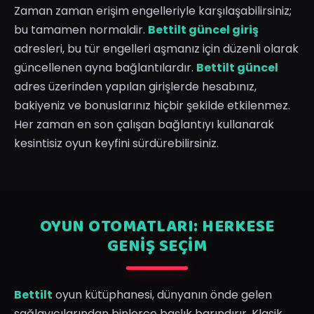
Zaman zaman erişim engelleriyle karşılaşabilirsiniz;
bu tamamen normaldir.
Bettilt güncel giriş
adresleri, bu tür engelleri aşmanız için düzenli olarak
güncellenen ayna bağlantılardır.
Bettilt güncel
adres üzerinden yapılan girişlerde hesabınız,
bakiyeniz ve bonuslarınız hiçbir şekilde etkilenmez.
Her zaman en son çalışan bağlantıyı kullanarak
kesintisiz oyun keyfini sürdürebilirsiniz.
OYUN OTOMATLARI: HERKESE
GENIŞ SEÇIM
Bettilt
oyun kütüphanesi, dünyanın önde gelen
sağlayıcılarından binlerce başlık barındırır. Klasik