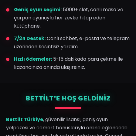
Geniş oyun seçimi:
5000+ slot, canlı masa ve
çarpan oyunuyla her zevke hitap eden
kütüphane.
7/24 Destek:
Canlı sohbet, e-posta ve telegram
üzerinden kesintisiz yardım.
Hızlı ödemeler:
5-15 dakikada para çekme ile
kazancınıza anında ulaşırsınız.
BETTILT'E HOŞ GELDINIZ
Bettilt Türkiye
, güvenilir lisansı, geniş oyun
yelpazesi ve cömert bonuslarıyla online eğlencede
aradığınız her şeyi tek çatı altında toplar. Güncel