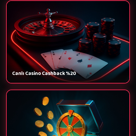
Canlı Casino Cashback %20