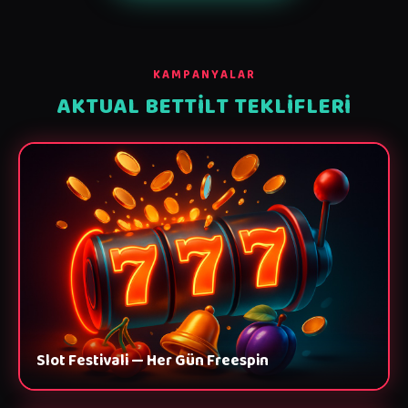
KAMPANYALAR
AKTUAL BETTILT TEKLIFLERI
Slot Festivali — Her Gün Freespin