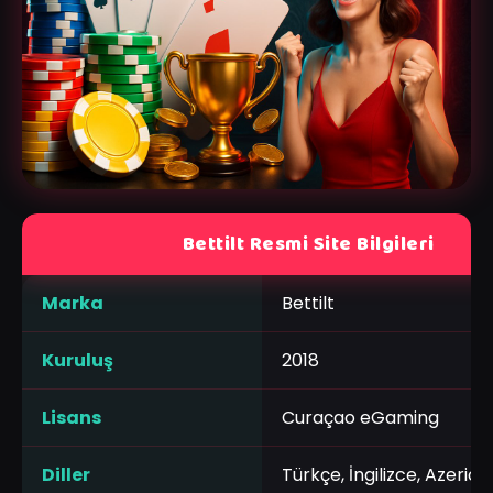
Bettilt Resmi Site Bilgileri
Marka
Bettilt
Kuruluş
2018
Lisans
Curaçao eGaming
Diller
Türkçe, İngilizce, Azerice