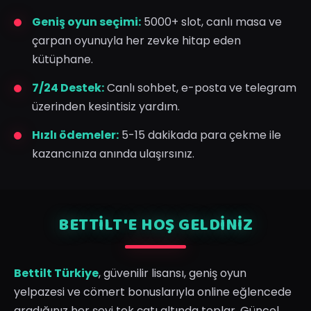
Geniş oyun seçimi:
5000+ slot, canlı masa ve
çarpan oyunuyla her zevke hitap eden
kütüphane.
7/24 Destek:
Canlı sohbet, e-posta ve telegram
üzerinden kesintisiz yardım.
Hızlı ödemeler:
5-15 dakikada para çekme ile
kazancınıza anında ulaşırsınız.
BETTILT'E HOŞ GELDINIZ
Bettilt Türkiye
, güvenilir lisansı, geniş oyun
yelpazesi ve cömert bonuslarıyla online eğlencede
aradığınız her şeyi tek çatı altında toplar. Güncel