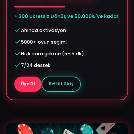
+ 200 Ücretsiz Dönüş ve 50.000₺'ye kadar
Anında aktivasyon
5000+ oyun seçimi
Hızlı para çekme (5-15 dk)
7/24 destek
Üye Ol
Bettilt Giriş