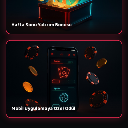
Hafta Sonu Yatırım Bonusu
Mobil Uygulamaya Özel Ödül