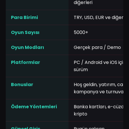
diğerleri
Para Birimi
TRY, USD, EUR ve diğerler
Oyun Sayısı
5000+
Oyun Modları
Gerçek para / Demo
Platformlar
PC / Android ve iOS için 
sürüm
Bonuslar
Hoş geldin, yatırım, cas
kampanya ve turnuvala
Ödeme Yöntemleri
Banka kartları, e-cüzdan
kripto
Güncel Giriş
Bugün çalışan