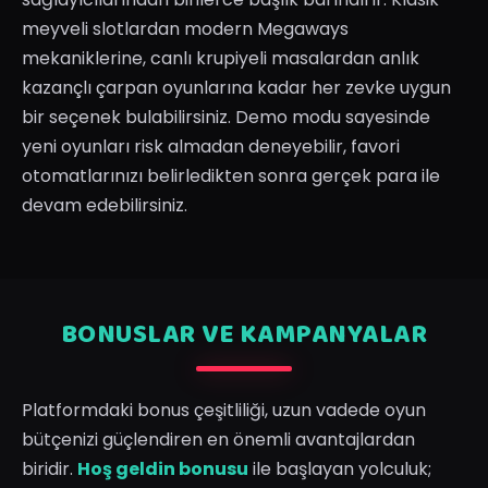
meyveli slotlardan modern Megaways
mekaniklerine, canlı krupiyeli masalardan anlık
kazançlı çarpan oyunlarına kadar her zevke uygun
bir seçenek bulabilirsiniz. Demo modu sayesinde
yeni oyunları risk almadan deneyebilir, favori
otomatlarınızı belirledikten sonra gerçek para ile
devam edebilirsiniz.
BONUSLAR VE KAMPANYALAR
Platformdaki bonus çeşitliliği, uzun vadede oyun
bütçenizi güçlendiren en önemli avantajlardan
biridir.
Hoş geldin bonusu
ile başlayan yolculuk;