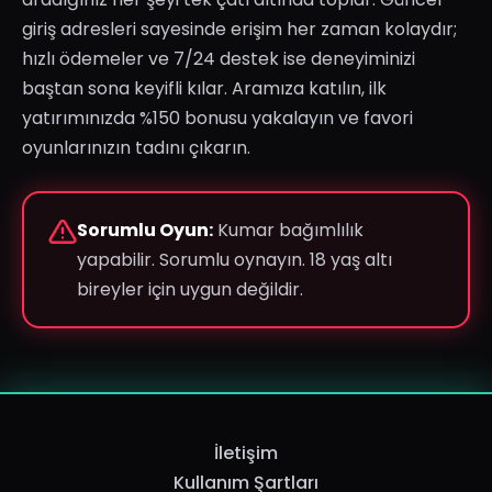
giriş adresleri sayesinde erişim her zaman kolaydır;
hızlı ödemeler ve 7/24 destek ise deneyiminizi
baştan sona keyifli kılar. Aramıza katılın, ilk
yatırımınızda %150 bonusu yakalayın ve favori
oyunlarınızın tadını çıkarın.
Sorumlu Oyun:
Kumar bağımlılık
yapabilir. Sorumlu oynayın. 18 yaş altı
bireyler için uygun değildir.
İletişim
Kullanım Şartları