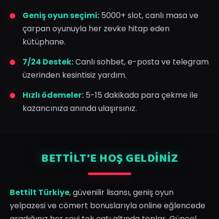
Geniş oyun seçimi:
5000+ slot, canlı masa ve
çarpan oyunuyla her zevke hitap eden
kütüphane.
7/24 Destek:
Canlı sohbet, e-posta ve telegram
üzerinden kesintisiz yardım.
Hızlı ödemeler:
5-15 dakikada para çekme ile
kazancınıza anında ulaşırsınız.
BETTILT'E HOŞ GELDINIZ
Bettilt Türkiye
, güvenilir lisansı, geniş oyun
yelpazesi ve cömert bonuslarıyla online eğlencede
aradığınız her şeyi tek çatı altında toplar. Güncel