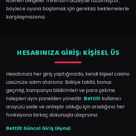
istenen belgeler minimum düzeyde tutulmuştur;
böylece oyuna başlamak için gereksiz beklemelerle
karşılaşmazsınız.
HESABINIZA GIRIŞ: KIŞISEL ÜS
Hesabınıza her giriş yaptığınızda, kendi kişisel casino
üssünüze adım atarsınız. Bakiye takibi, bonus
geçmişi, kampanya bildirimleri ve para çekme
talepleri aynı panelden yönetilir.
Bettilt
kullanıcı
arayüzü sade ve anlaşılır olduğu için aradığınız her
fonksiyona birkaç dokunuşla ulaşırsınız.
Bettilt Güncel Giriş (Ayna)