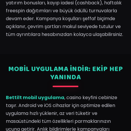
yatırım bonusları, kayıp iadesi (cashback), haftalık
freespin dağıtımları ve büyük ödüllü turnuvalarla
devam eder. Kampanya koşulları şeffaf biçimde
açıklanır, çevrim şartları makul seviyede tutulur ve
tüm ayrıntılara hesabınızdan kolayca ulaşabilirsiniz.
MOBIL UYGULAMA İNDIR: EKIP HEP
YANINDA
Bettilt mobil uygulama
, casino keyfini cebinize
taşır. Android ve iOS cihazlar için optimize edilen
uygulama hızlı yüklenir, az veri tüketir ve
masaüstündeki tüm özellikleri parmaklarınızın
ucuna getirir. Anlık bildirimlerle kampanyaları