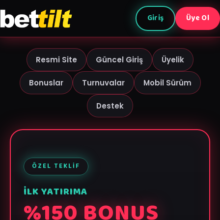
Giriş
Üye Ol
Resmi Site
Güncel Giriş
Üyelik
Bonuslar
Turnuvalar
Mobil Sürüm
Destek
ÖZEL TEKLIF
İLK YATIRIMA
%150 BONUS