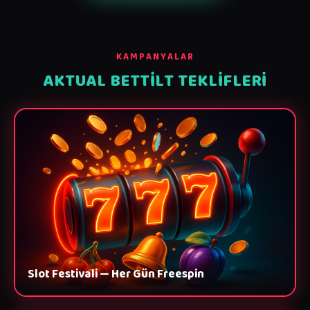
KAMPANYALAR
AKTUAL BETTILT TEKLIFLERI
Slot Festivali — Her Gün Freespin