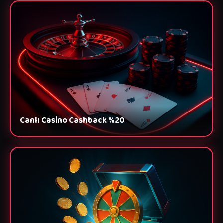
Canlı Casino Cashback %20