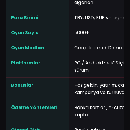
diğerleri
Para Birimi
TRY, USD, EUR ve diğerler
Oyun Sayısı
5000+
Oyun Modları
Gerçek para / Demo
Platformlar
PC / Android ve iOS için 
sürüm
Bonuslar
Hoş geldin, yatırım, cas
kampanya ve turnuvala
Ödeme Yöntemleri
Banka kartları, e-cüzdan
kripto
Güncel Giriş
Bugün çalışan