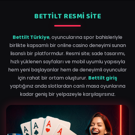
BETTILT RESMI SITE
Bettilt Türkiye
, oyuncularına spor bahisleriyle
birlikte kapsamlı bir online casino deneyimi sunan
lisanslı bir platformdur. Resmi site; sade tasarımı,
hızlı yüklenen sayfaları ve mobil uyumlu yapısıyla
hem yeni başlayanlar hem de deneyimli oyuncular
için rahat bir ortam oluşturur.
Bettilt giriş
yaptığınız anda slotlardan canlı masa oyunlarına
kadar geniş bir yelpazeyle karşılaşırsınız.