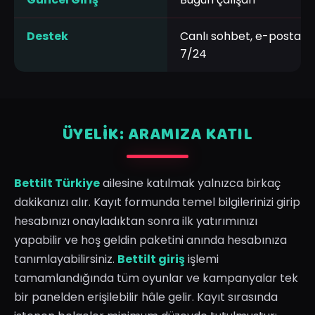
Destek
Canlı sohbet, e-posta, 
7/24
ÜYELIK: ARAMIZA KATIL
Bettilt Türkiye
ailesine katılmak yalnızca birkaç
dakikanızı alır. Kayıt formunda temel bilgilerinizi girip
hesabınızı onayladıktan sonra ilk yatırımınızı
yapabilir ve hoş geldin paketini anında hesabınıza
tanımlayabilirsiniz.
Bettilt giriş
işlemi
tamamlandığında tüm oyunlar ve kampanyalar tek
bir panelden erişilebilir hâle gelir. Kayıt sırasında