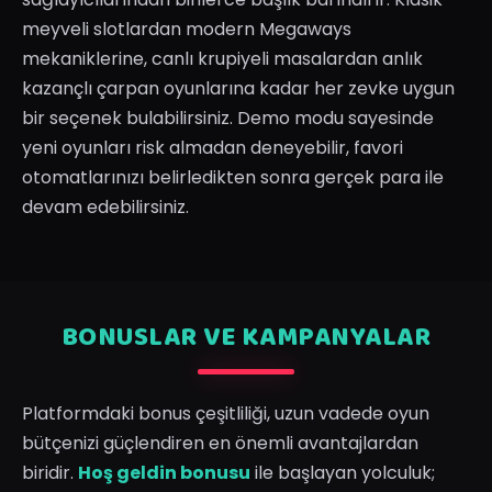
meyveli slotlardan modern Megaways
mekaniklerine, canlı krupiyeli masalardan anlık
kazançlı çarpan oyunlarına kadar her zevke uygun
bir seçenek bulabilirsiniz. Demo modu sayesinde
yeni oyunları risk almadan deneyebilir, favori
otomatlarınızı belirledikten sonra gerçek para ile
devam edebilirsiniz.
BONUSLAR VE KAMPANYALAR
Platformdaki bonus çeşitliliği, uzun vadede oyun
bütçenizi güçlendiren en önemli avantajlardan
biridir.
Hoş geldin bonusu
ile başlayan yolculuk;