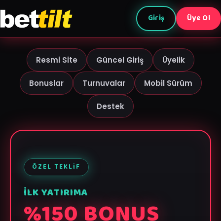
Giriş
Üye Ol
Resmi Site
Güncel Giriş
Üyelik
Bonuslar
Turnuvalar
Mobil Sürüm
Destek
ÖZEL TEKLIF
İLK YATIRIMA
%150 BONUS