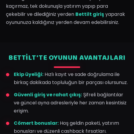
kaçırmaz, tek dokunuşla yatırım yapıp para
çekebilir ve dilediğiniz yerden
Bettilt giriş
yaparak
oyununuza kaldığınız yerden devam edebilirsiniz.
BETTILT'TE OYUNUN AVANTAJLARI
Ekip üyeliği:
Hızlı kayıt ve sade doğrulama ile
birkaç dakikada topluluğun bir parçası olursunuz.
Güvenli giriş ve rahat çıkış:
Şifreli bağlantılar
ve güncel ayna adresleriyle her zaman kesintisiz
erişim.
Cömert bonuslar:
Hoş geldin paketi, yatırım
bonusları ve düzenli cashback fırsatları.