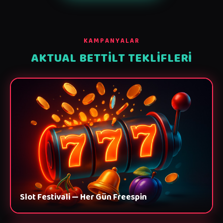
KAMPANYALAR
AKTUAL BETTILT TEKLIFLERI
Slot Festivali — Her Gün Freespin