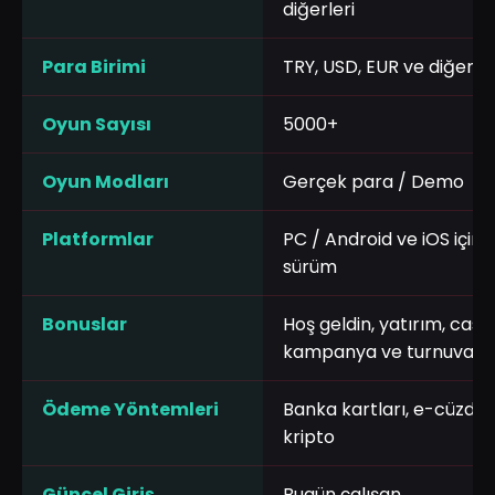
diğerleri
Para Birimi
TRY, USD, EUR ve diğerler
Oyun Sayısı
5000+
Oyun Modları
Gerçek para / Demo
Platformlar
PC / Android ve iOS için 
sürüm
Bonuslar
Hoş geldin, yatırım, cas
kampanya ve turnuvala
Ödeme Yöntemleri
Banka kartları, e-cüzdan
kripto
Güncel Giriş
Bugün çalışan