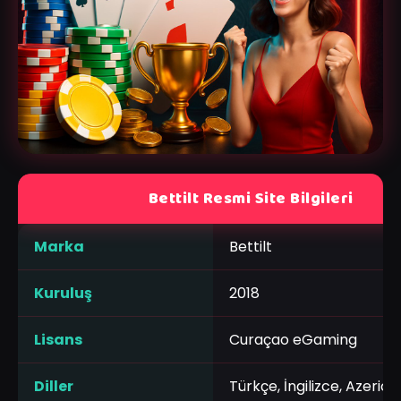
Bettilt Resmi Site Bilgileri
Marka
Bettilt
Kuruluş
2018
Lisans
Curaçao eGaming
Diller
Türkçe, İngilizce, Azerice