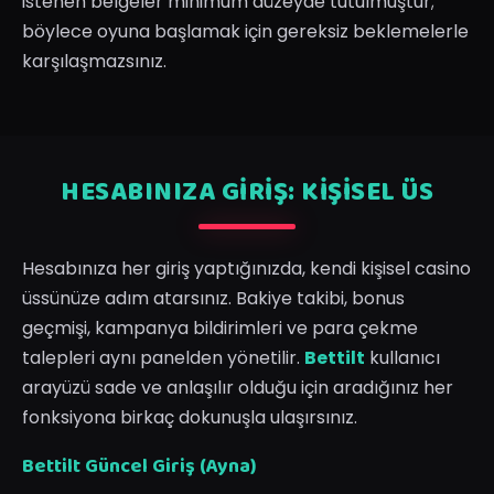
istenen belgeler minimum düzeyde tutulmuştur;
böylece oyuna başlamak için gereksiz beklemelerle
karşılaşmazsınız.
HESABINIZA GIRIŞ: KIŞISEL ÜS
Hesabınıza her giriş yaptığınızda, kendi kişisel casino
üssünüze adım atarsınız. Bakiye takibi, bonus
geçmişi, kampanya bildirimleri ve para çekme
talepleri aynı panelden yönetilir.
Bettilt
kullanıcı
arayüzü sade ve anlaşılır olduğu için aradığınız her
fonksiyona birkaç dokunuşla ulaşırsınız.
Bettilt Güncel Giriş (Ayna)