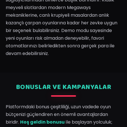
meyveli slotlardan modern Megaways
mekaniklerine, canlı krupiyeli masalardan anlık
kazançlı çarpan oyunlarına kadar her zevke uygun
bir seçenek bulabilirsiniz. Demo modu sayesinde
yeni oyunları risk almadan deneyebilir, favori
otomatlarınızı belirledikten sonra gerçek para ile
devam edebilirsiniz.
BONUSLAR VE KAMPANYALAR
Platformdaki bonus çeşitliliği, uzun vadede oyun
bütçenizi güçlendiren en önemli avantajlardan
biridir.
Hoş geldin bonusu
ile başlayan yolculuk;