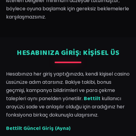
istenen belgeler minimum düzeyde tutulmuştur;
böylece oyuna başlamak için gereksiz beklemelerle
karşılaşmazsınız.
HESABINIZA GIRIŞ: KIŞISEL ÜS
Hesabınıza her giriş yaptığınızda, kendi kişisel casino
üssünüze adım atarsınız. Bakiye takibi, bonus
geçmişi, kampanya bildirimleri ve para çekme
talepleri aynı panelden yönetilir.
Bettilt
kullanıcı
arayüzü sade ve anlaşılır olduğu için aradığınız her
fonksiyona birkaç dokunuşla ulaşırsınız.
Bettilt Güncel Giriş (Ayna)