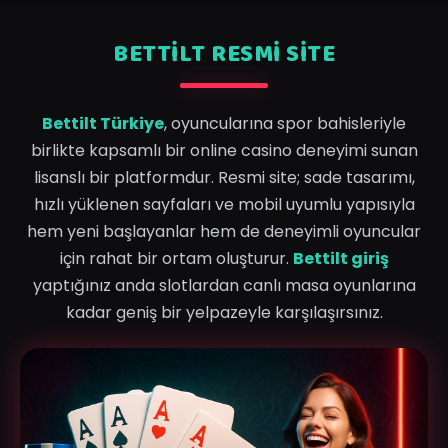
BETTILT RESMI SITE
Bettilt Türkiye
, oyuncularına spor bahisleriyle
birlikte kapsamlı bir online casino deneyimi sunan
lisanslı bir platformdur. Resmi site; sade tasarımı,
hızlı yüklenen sayfaları ve mobil uyumlu yapısıyla
hem yeni başlayanlar hem de deneyimli oyuncular
için rahat bir ortam oluşturur.
Bettilt giriş
yaptığınız anda slotlardan canlı masa oyunlarına
kadar geniş bir yelpazeyle karşılaşırsınız.