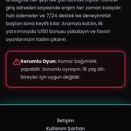
giriş adresleri sayesinde erişim her zaman kolaydır;
hızlı ödemeler ve 7/24 destek ise deneyiminizi
baştan sona keyifli kılar. Aramıza katılın, ilk
yatırımınızda %150 bonusu yakalayın ve favori
oyunlarınızın tadını çıkarın.
Sorumlu Oyun:
Kumar bağımlılık
yapabilir. Sorumlu oynayın. 18 yaş altı
bireyler için uygun değildir.
İletişim
Kullanım Şartları