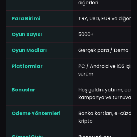
diğerleri
Para Birimi
TRY, USD, EUR ve diğerler
Oyun Sayısı
5000+
Oyun Modları
Gerçek para / Demo
Platformlar
PC / Android ve iOS için 
sürüm
Bonuslar
Hoş geldin, yatırım, cas
kampanya ve turnuvala
Ödeme Yöntemleri
Banka kartları, e-cüzdan
kripto
Güncel Giriş
Bugün çalışan