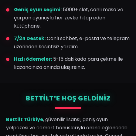
Geniş oyun seçimi:
5000+ slot, canlı masa ve
çarpan oyunuyla her zevke hitap eden
kütüphane.
7/24 Destek:
Canlı sohbet, e-posta ve telegram
üzerinden kesintisiz yardım.
Hızlı ödemeler:
5-15 dakikada para çekme ile
kazancınıza anında ulaşırsınız.
BETTILT'E HOŞ GELDINIZ
Bettilt Türkiye
, güvenilir lisansı, geniş oyun
yelpazesi ve cömert bonuslarıyla online eğlencede
aradığınız her şeyi tek çatı altında toplar. Güncel