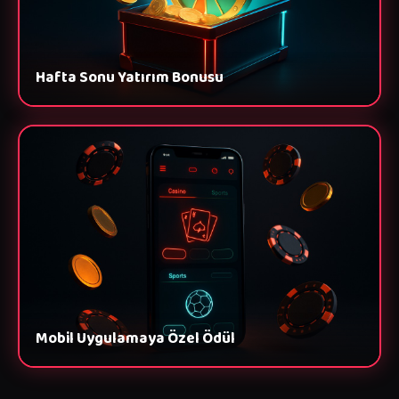
Hafta Sonu Yatırım Bonusu
Mobil Uygulamaya Özel Ödül