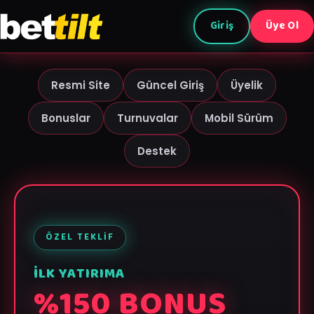
Giriş
Üye Ol
Resmi Site
Güncel Giriş
Üyelik
Bonuslar
Turnuvalar
Mobil Sürüm
Destek
ÖZEL TEKLIF
İLK YATIRIMA
%150 BONUS