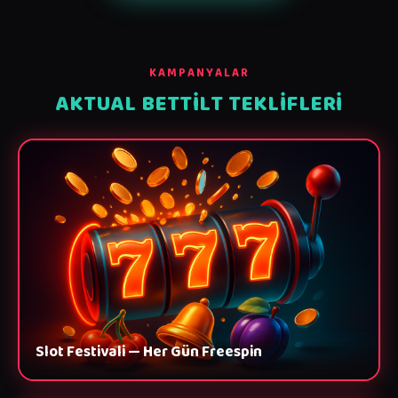
KAMPANYALAR
AKTUAL BETTILT TEKLIFLERI
Slot Festivali — Her Gün Freespin