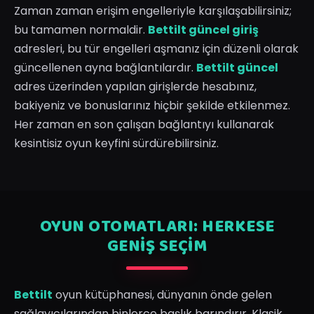
Zaman zaman erişim engelleriyle karşılaşabilirsiniz;
bu tamamen normaldir.
Bettilt güncel giriş
adresleri, bu tür engelleri aşmanız için düzenli olarak
güncellenen ayna bağlantılardır.
Bettilt güncel
adres üzerinden yapılan girişlerde hesabınız,
bakiyeniz ve bonuslarınız hiçbir şekilde etkilenmez.
Her zaman en son çalışan bağlantıyı kullanarak
kesintisiz oyun keyfini sürdürebilirsiniz.
OYUN OTOMATLARI: HERKESE
GENIŞ SEÇIM
Bettilt
oyun kütüphanesi, dünyanın önde gelen
sağlayıcılarından binlerce başlık barındırır. Klasik