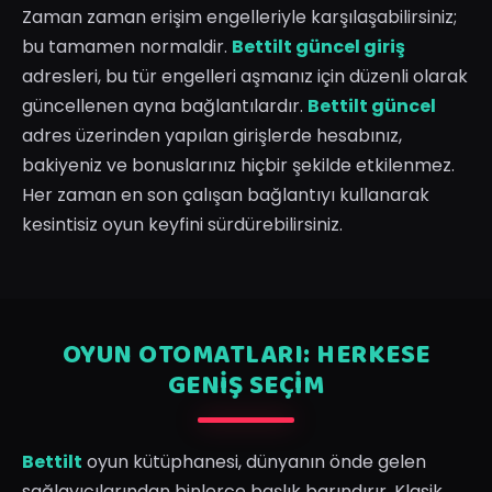
Zaman zaman erişim engelleriyle karşılaşabilirsiniz;
bu tamamen normaldir.
Bettilt güncel giriş
adresleri, bu tür engelleri aşmanız için düzenli olarak
güncellenen ayna bağlantılardır.
Bettilt güncel
adres üzerinden yapılan girişlerde hesabınız,
bakiyeniz ve bonuslarınız hiçbir şekilde etkilenmez.
Her zaman en son çalışan bağlantıyı kullanarak
kesintisiz oyun keyfini sürdürebilirsiniz.
OYUN OTOMATLARI: HERKESE
GENIŞ SEÇIM
Bettilt
oyun kütüphanesi, dünyanın önde gelen
sağlayıcılarından binlerce başlık barındırır. Klasik