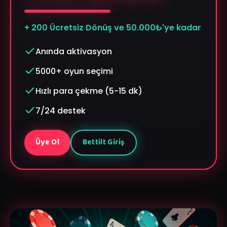
+ 200 Ücretsiz Dönüş ve 50.000₺'ye kadar
Anında aktivasyon
5000+ oyun seçimi
Hızlı para çekme (5-15 dk)
7/24 destek
Üye Ol
Bettilt Giriş