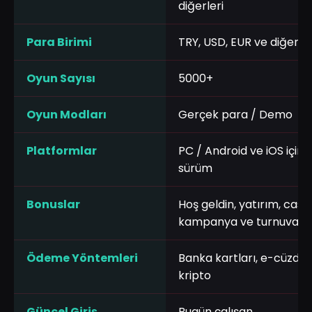
diğerleri
Para Birimi
TRY, USD, EUR ve diğerler
Oyun Sayısı
5000+
Oyun Modları
Gerçek para / Demo
Platformlar
PC / Android ve iOS için 
sürüm
Bonuslar
Hoş geldin, yatırım, cas
kampanya ve turnuvala
Ödeme Yöntemleri
Banka kartları, e-cüzdan
kripto
Güncel Giriş
Bugün çalışan