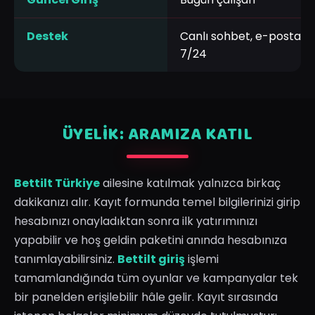
Destek
Canlı sohbet, e-posta, 
7/24
ÜYELIK: ARAMIZA KATIL
Bettilt Türkiye
ailesine katılmak yalnızca birkaç
dakikanızı alır. Kayıt formunda temel bilgilerinizi girip
hesabınızı onayladıktan sonra ilk yatırımınızı
yapabilir ve hoş geldin paketini anında hesabınıza
tanımlayabilirsiniz.
Bettilt giriş
işlemi
tamamlandığında tüm oyunlar ve kampanyalar tek
bir panelden erişilebilir hâle gelir. Kayıt sırasında