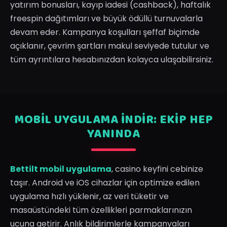
yatırım bonusları, kayıp iadesi (cashback), haftalık
freespin dağıtımları ve büyük ödüllü turnuvalarla
devam eder. Kampanya koşulları şeffaf biçimde
açıklanır, çevrim şartları makul seviyede tutulur ve
tüm ayrıntılara hesabınızdan kolayca ulaşabilirsiniz.
MOBIL UYGULAMA İNDIR: EKIP HEP
YANINDA
Bettilt mobil uygulama
, casino keyfini cebinize
taşır. Android ve iOS cihazlar için optimize edilen
uygulama hızlı yüklenir, az veri tüketir ve
masaüstündeki tüm özellikleri parmaklarınızın
ucuna getirir. Anlık bildirimlerle kampanyaları