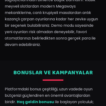
meyveli slotlardan modern Megaways
mekaniklerine, canlı krupiyeli masalardan anlık
kazançlı çarpan oyunlarına kadar her zevke uygun
bir seçenek bulabilirsiniz. Demo modu sayesinde
yeni oyunları risk almadan deneyebilir, favori
otomatlarınızı belirledikten sonra gerçek para ile
devam edebilirsiniz.
BONUSLAR VE KAMPANYALAR
Platformdaki bonus çeşitliliği, uzun vadede oyun
bütçenizi güçlendiren en önemli avantajlardan
biridir.
Hoş geldin bonusu
ile başlayan yolculuk;