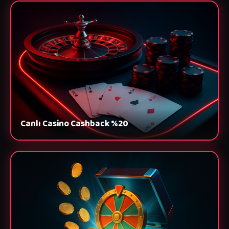
Canlı Casino Cashback %20