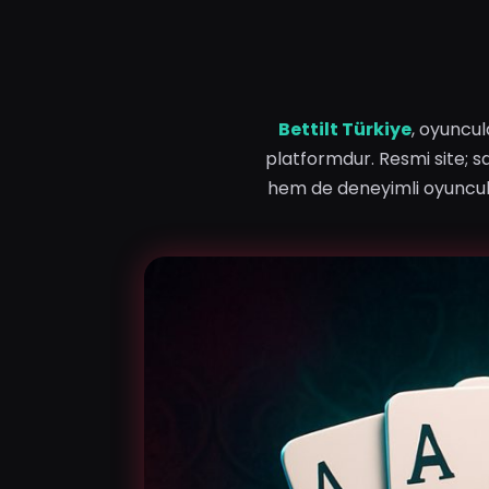
Bettilt Türkiye
, oyuncul
platformdur. Resmi site; s
hem de deneyimli oyuncula