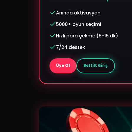
Anında aktivasyon
5000+ oyun seçimi
Hızlı para çekme (5-15 dk)
7/24 destek
Üye Ol
Bettilt Giriş