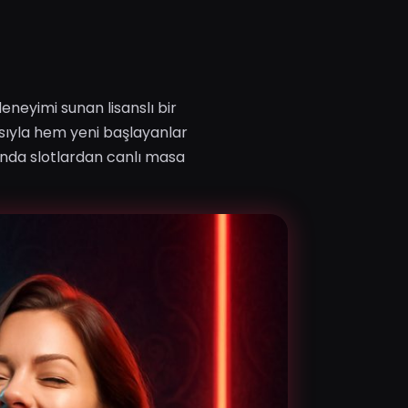
deneyimi sunan lisanslı bir
ısıyla hem yeni başlayanlar
anda slotlardan canlı masa