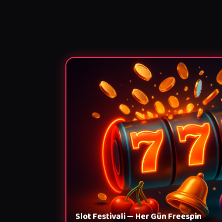
Slot Festivali — Her Gün Freespin