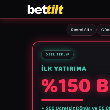
Resmi Site
Günc
ÖZEL TEKLIF
İLK YATIRIMA
%150 
+ 200 Ücretsiz Dönüş ve 50.