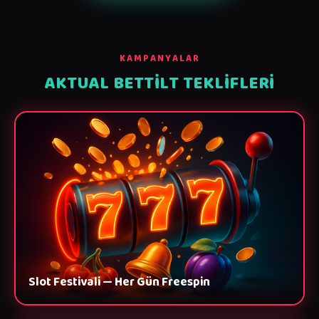
KAMPANYALAR
AKTUAL BETTILT TEKLIFLERI
Slot Festivali — Her Gün Freespin