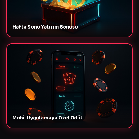
Hafta Sonu Yatırım Bonusu
Mobil Uygulamaya Özel Ödül