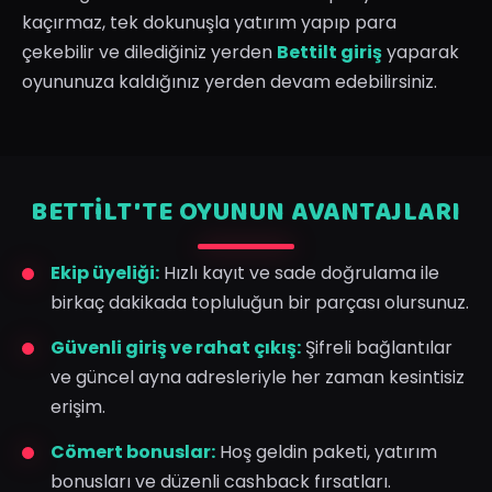
kaçırmaz, tek dokunuşla yatırım yapıp para
çekebilir ve dilediğiniz yerden
Bettilt giriş
yaparak
oyununuza kaldığınız yerden devam edebilirsiniz.
BETTILT'TE OYUNUN AVANTAJLARI
Ekip üyeliği:
Hızlı kayıt ve sade doğrulama ile
birkaç dakikada topluluğun bir parçası olursunuz.
Güvenli giriş ve rahat çıkış:
Şifreli bağlantılar
ve güncel ayna adresleriyle her zaman kesintisiz
erişim.
Cömert bonuslar:
Hoş geldin paketi, yatırım
bonusları ve düzenli cashback fırsatları.