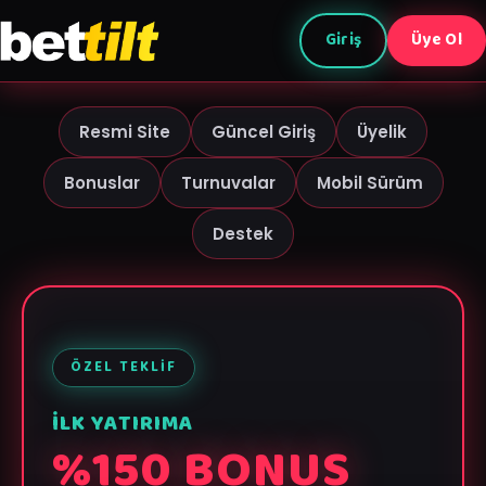
Giriş
Üye Ol
Resmi Site
Güncel Giriş
Üyelik
Bonuslar
Turnuvalar
Mobil Sürüm
Destek
ÖZEL TEKLIF
İLK YATIRIMA
%150 BONUS