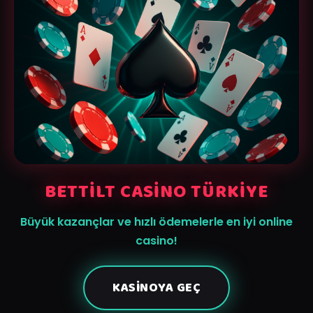
BETTILT CASINO TÜRKIYE
Büyük kazançlar ve hızlı ödemelerle en iyi online
casino!
KASINOYA GEÇ