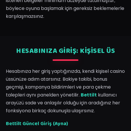
istenen belgeler minimum düzeyde tutulmuştur;
böylece oyuna başlamak için gereksiz beklemelerle
karşılaşmazsınız.
HESABINIZA GIRIŞ: KIŞISEL ÜS
Hesabınıza her giriş yaptığınızda, kendi kişisel casino
üssünüze adım atarsınız. Bakiye takibi, bonus
geçmişi, kampanya bildirimleri ve para çekme
talepleri aynı panelden yönetilir.
Bettilt
kullanıcı
arayüzü sade ve anlaşılır olduğu için aradığınız her
fonksiyona birkaç dokunuşla ulaşırsınız.
Bettilt Güncel Giriş (Ayna)