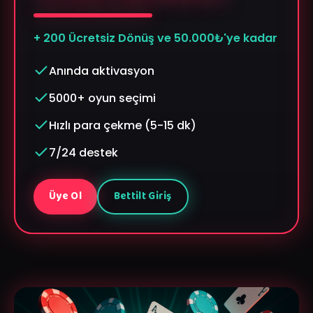
+ 200 Ücretsiz Dönüş ve 50.000₺'ye kadar
Anında aktivasyon
5000+ oyun seçimi
Hızlı para çekme (5-15 dk)
7/24 destek
Üye Ol
Bettilt Giriş