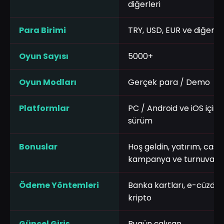
diğerleri
Para Birimi
TRY, USD, EUR ve diğerler
Oyun Sayısı
5000+
Oyun Modları
Gerçek para / Demo
Platformlar
PC / Android ve iOS için 
sürüm
Bonuslar
Hoş geldin, yatırım, cas
kampanya ve turnuvala
Ödeme Yöntemleri
Banka kartları, e-cüzdan
kripto
Güncel Giriş
Bugün çalışan