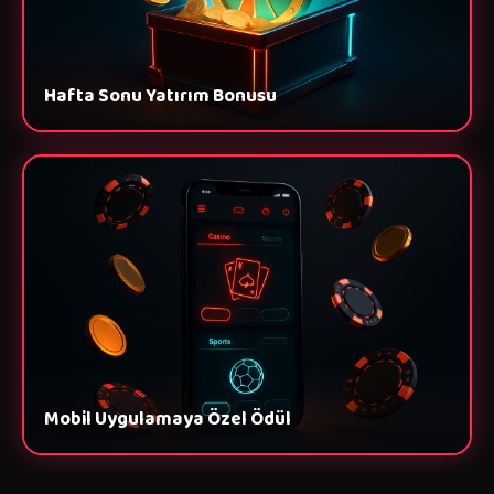
Hafta Sonu Yatırım Bonusu
Mobil Uygulamaya Özel Ödül