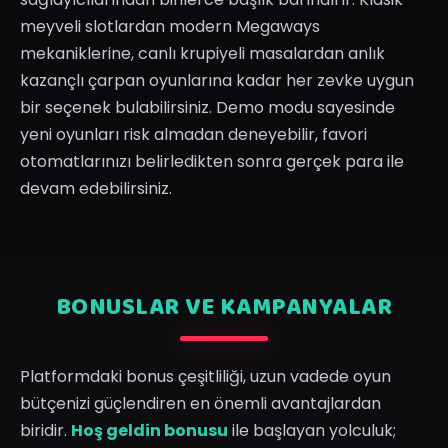
meyveli slotlardan modern Megaways
mekaniklerine, canlı krupiyeli masalardan anlık
kazançlı çarpan oyunlarına kadar her zevke uygun
bir seçenek bulabilirsiniz. Demo modu sayesinde
yeni oyunları risk almadan deneyebilir, favori
otomatlarınızı belirledikten sonra gerçek para ile
devam edebilirsiniz.
BONUSLAR VE KAMPANYALAR
Platformdaki bonus çeşitliliği, uzun vadede oyun
bütçenizi güçlendiren en önemli avantajlardan
biridir.
Hoş geldin bonusu
ile başlayan yolculuk;