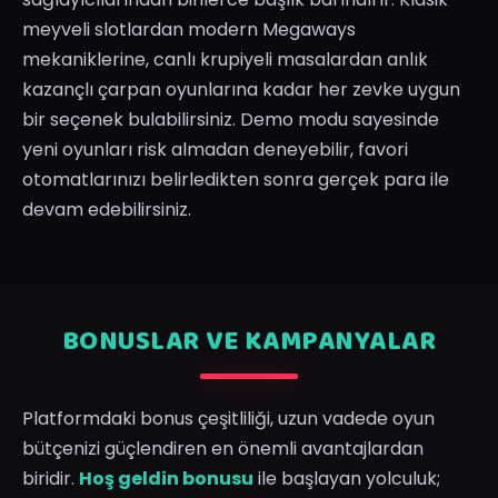
meyveli slotlardan modern Megaways
mekaniklerine, canlı krupiyeli masalardan anlık
kazançlı çarpan oyunlarına kadar her zevke uygun
bir seçenek bulabilirsiniz. Demo modu sayesinde
yeni oyunları risk almadan deneyebilir, favori
otomatlarınızı belirledikten sonra gerçek para ile
devam edebilirsiniz.
BONUSLAR VE KAMPANYALAR
Platformdaki bonus çeşitliliği, uzun vadede oyun
bütçenizi güçlendiren en önemli avantajlardan
biridir.
Hoş geldin bonusu
ile başlayan yolculuk;