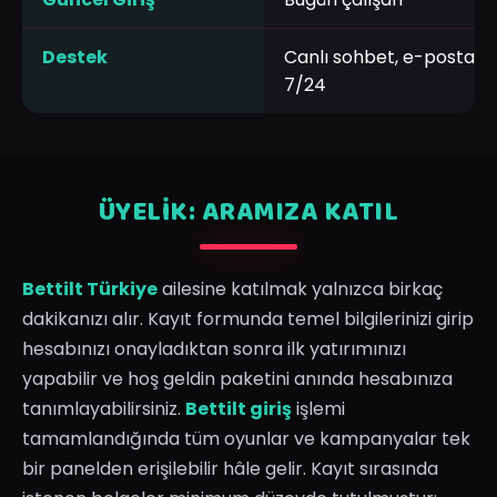
Destek
Canlı sohbet, e-posta, 
7/24
ÜYELIK: ARAMIZA KATIL
Bettilt Türkiye
ailesine katılmak yalnızca birkaç
dakikanızı alır. Kayıt formunda temel bilgilerinizi girip
hesabınızı onayladıktan sonra ilk yatırımınızı
yapabilir ve hoş geldin paketini anında hesabınıza
tanımlayabilirsiniz.
Bettilt giriş
işlemi
tamamlandığında tüm oyunlar ve kampanyalar tek
bir panelden erişilebilir hâle gelir. Kayıt sırasında