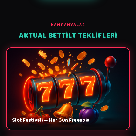
KAMPANYALAR
AKTUAL BETTILT TEKLIFLERI
Slot Festivali — Her Gün Freespin