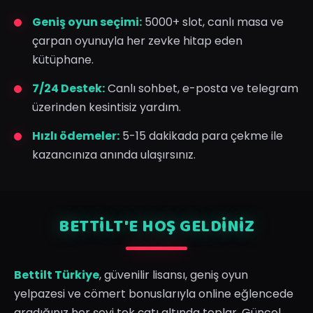
Geniş oyun seçimi:
5000+ slot, canlı masa ve
çarpan oyunuyla her zevke hitap eden
kütüphane.
7/24 Destek:
Canlı sohbet, e-posta ve telegram
üzerinden kesintisiz yardım.
Hızlı ödemeler:
5-15 dakikada para çekme ile
kazancınıza anında ulaşırsınız.
BETTILT'E HOŞ GELDINIZ
Bettilt Türkiye
, güvenilir lisansı, geniş oyun
yelpazesi ve cömert bonuslarıyla online eğlencede
aradığınız her şeyi tek çatı altında toplar. Güncel