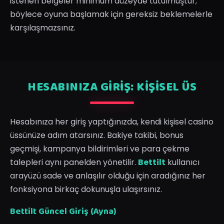
istenen belgeler minimum düzeyde tutulmuştur;
böylece oyuna başlamak için gereksiz beklemelerle
karşılaşmazsınız.
HESABINIZA GIRIŞ: KIŞISEL ÜS
Hesabınıza her giriş yaptığınızda, kendi kişisel casino
üssünüze adım atarsınız. Bakiye takibi, bonus
geçmişi, kampanya bildirimleri ve para çekme
talepleri aynı panelden yönetilir.
Bettilt
kullanıcı
arayüzü sade ve anlaşılır olduğu için aradığınız her
fonksiyona birkaç dokunuşla ulaşırsınız.
Bettilt Güncel Giriş (Ayna)