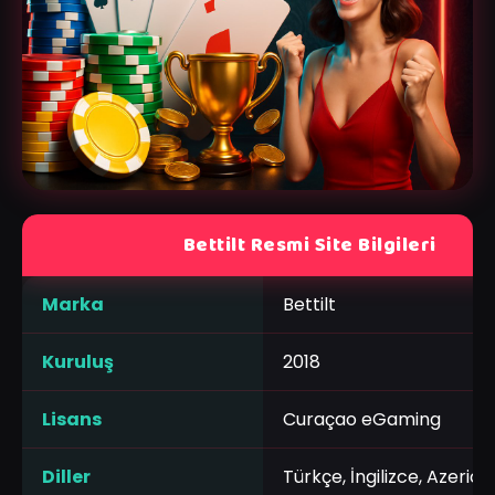
Bettilt Resmi Site Bilgileri
Marka
Bettilt
Kuruluş
2018
Lisans
Curaçao eGaming
Diller
Türkçe, İngilizce, Azerice