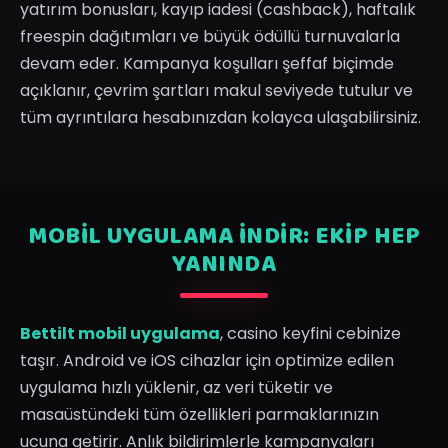
yatırım bonusları, kayıp iadesi (cashback), haftalık
freespin dağıtımları ve büyük ödüllü turnuvalarla
devam eder. Kampanya koşulları şeffaf biçimde
açıklanır, çevrim şartları makul seviyede tutulur ve
tüm ayrıntılara hesabınızdan kolayca ulaşabilirsiniz.
MOBIL UYGULAMA İNDIR: EKIP HEP
YANINDA
Bettilt mobil uygulama
, casino keyfini cebinize
taşır. Android ve iOS cihazlar için optimize edilen
uygulama hızlı yüklenir, az veri tüketir ve
masaüstündeki tüm özellikleri parmaklarınızın
ucuna getirir. Anlık bildirimlerle kampanyaları