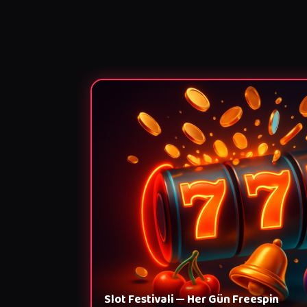
Slot Festivali — Her Gün Freespin