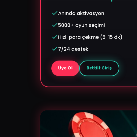
Anında aktivasyon
5000+ oyun seçimi
Hızlı para çekme (5-15 dk)
7/24 destek
Üye Ol
Bettilt Giriş