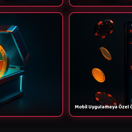
Mobil Uygulamaya Özel 