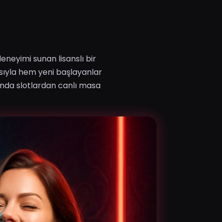
deneyimi sunan lisanslı bir
ısıyla hem yeni başlayanlar
anda slotlardan canlı masa