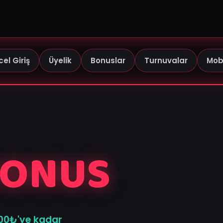
el Giriş
Üyelik
Bonuslar
Turnuvalar
Mob
BONUS
000₺'ye kadar