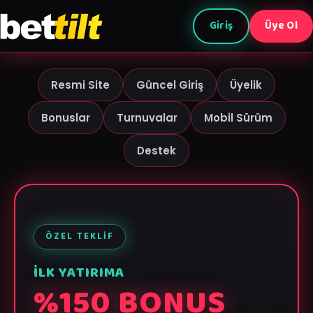
Giriş
Üye Ol
Resmi Site
Güncel Giriş
Üyelik
Bonuslar
Turnuvalar
Mobil Sürüm
Destek
ÖZEL TEKLIF
İLK YATIRIMA
%150 BONUS