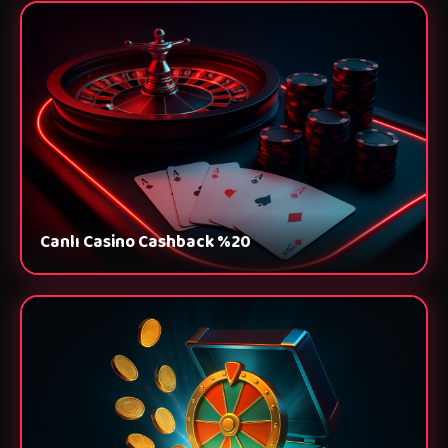
Canlı Casino Cashback %20