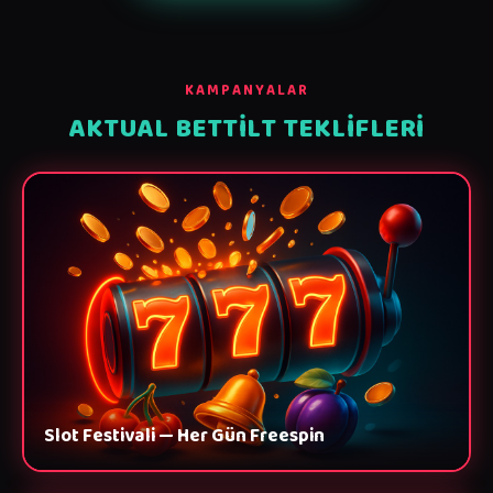
KAMPANYALAR
AKTUAL BETTILT TEKLIFLERI
Slot Festivali — Her Gün Freespin