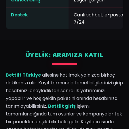
Destek
Canlı sohbet, e-posta, 
7/24
ÜYELIK: ARAMIZA KATIL
Bettilt Türkiye
ailesine katılmak yalnızca birkaç
dakikanızı alır. Kayıt formunda temel bilgilerinizi girip
hesabınızı onayladıktan sonra ilk yatırımınızı
yapabilir ve hoş geldin paketini anında hesabınıza
tanımlayabilirsiniz.
Bettilt giriş
işlemi
tamamlandığında tüm oyunlar ve kampanyalar tek
bir panelden erişilebilir hâle gelir. Kayıt sırasında