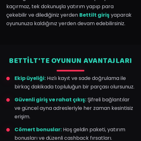
kaçırmaz, tek dokunuşla yatırım yapıp para
çekebilir ve dilediğiniz yerden
Bettilt giriş
yaparak
oyununuza kaldığınız yerden devam edebilirsiniz.
BETTILT'TE OYUNUN AVANTAJLARI
Ekip üyeliği:
Hızlı kayıt ve sade doğrulama ile
birkaç dakikada topluluğun bir parçası olursunuz.
Güvenli giriş ve rahat çıkış:
Şifreli bağlantılar
ve güncel ayna adresleriyle her zaman kesintisiz
erişim.
Cömert bonuslar:
Hoş geldin paketi, yatırım
bonusları ve düzenli cashback fırsatları.