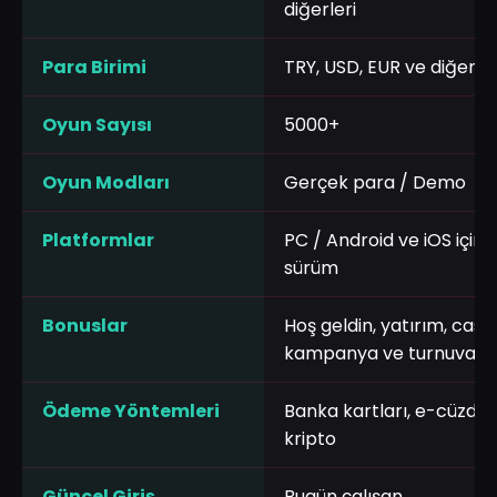
diğerleri
Para Birimi
TRY, USD, EUR ve diğerler
Oyun Sayısı
5000+
Oyun Modları
Gerçek para / Demo
Platformlar
PC / Android ve iOS için 
sürüm
Bonuslar
Hoş geldin, yatırım, cas
kampanya ve turnuvala
Ödeme Yöntemleri
Banka kartları, e-cüzdan
kripto
Güncel Giriş
Bugün çalışan