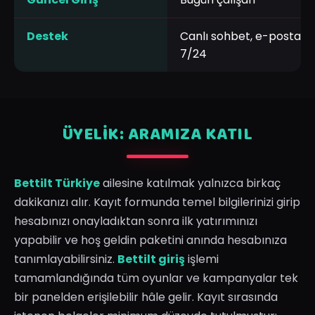
Destek
Canlı sohbet, e-posta, 
7/24
ÜYELIK: ARAMIZA KATIL
Bettilt Türkiye
ailesine katılmak yalnızca birkaç
dakikanızı alır. Kayıt formunda temel bilgilerinizi girip
hesabınızı onayladıktan sonra ilk yatırımınızı
yapabilir ve hoş geldin paketini anında hesabınıza
tanımlayabilirsiniz.
Bettilt giriş
işlemi
tamamlandığında tüm oyunlar ve kampanyalar tek
bir panelden erişilebilir hâle gelir. Kayıt sırasında