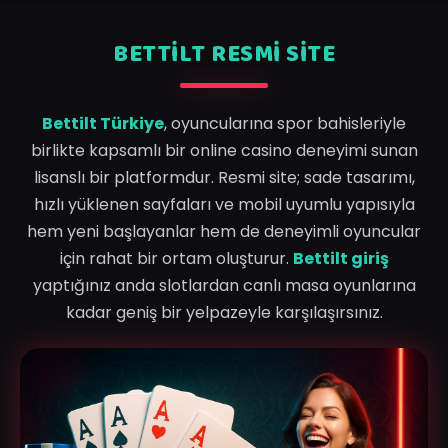
BETTILT RESMI SITE
Bettilt Türkiye
, oyuncularına spor bahisleriyle
birlikte kapsamlı bir online casino deneyimi sunan
lisanslı bir platformdur. Resmi site; sade tasarımı,
hızlı yüklenen sayfaları ve mobil uyumlu yapısıyla
hem yeni başlayanlar hem de deneyimli oyuncular
için rahat bir ortam oluşturur.
Bettilt giriş
yaptığınız anda slotlardan canlı masa oyunlarına
kadar geniş bir yelpazeyle karşılaşırsınız.