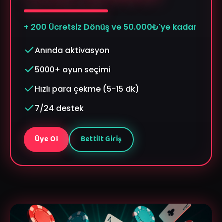
+ 200 Ücretsiz Dönüş ve 50.000₺'ye kadar
Anında aktivasyon
5000+ oyun seçimi
Hızlı para çekme (5-15 dk)
7/24 destek
Üye Ol
Bettilt Giriş