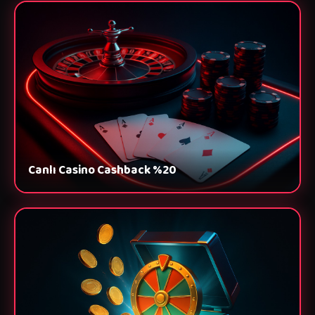
Canlı Casino Cashback %20