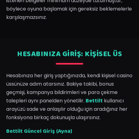
istenen belgeler minimum düzeyde tutulmuştur;
böylece oyuna başlamak için gereksiz beklemelerle
karşılaşmazsınız.
HESABINIZA GIRIŞ: KIŞISEL ÜS
Hesabınıza her giriş yaptığınızda, kendi kişisel casino
üssünüze adım atarsınız. Bakiye takibi, bonus
geçmişi, kampanya bildirimleri ve para çekme
talepleri aynı panelden yönetilir.
Bettilt
kullanıcı
arayüzü sade ve anlaşılır olduğu için aradığınız her
fonksiyona birkaç dokunuşla ulaşırsınız.
Bettilt Güncel Giriş (Ayna)