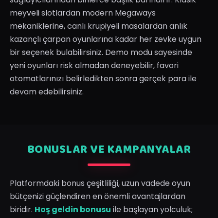
meyveli slotlardan modern Megaways
mekaniklerine, canlı krupiyeli masalardan anlık
kazançlı çarpan oyunlarına kadar her zevke uygun
bir seçenek bulabilirsiniz. Demo modu sayesinde
yeni oyunları risk almadan deneyebilir, favori
otomatlarınızı belirledikten sonra gerçek para ile
devam edebilirsiniz.
BONUSLAR VE KAMPANYALAR
Platformdaki bonus çeşitliliği, uzun vadede oyun
bütçenizi güçlendiren en önemli avantajlardan
biridir.
Hoş geldin bonusu
ile başlayan yolculuk;