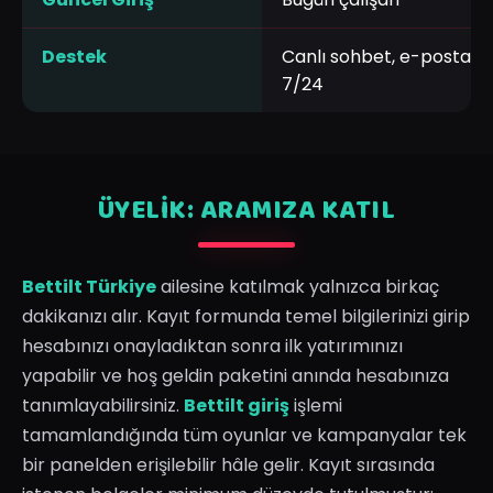
Destek
Canlı sohbet, e-posta, 
7/24
ÜYELIK: ARAMIZA KATIL
Bettilt Türkiye
ailesine katılmak yalnızca birkaç
dakikanızı alır. Kayıt formunda temel bilgilerinizi girip
hesabınızı onayladıktan sonra ilk yatırımınızı
yapabilir ve hoş geldin paketini anında hesabınıza
tanımlayabilirsiniz.
Bettilt giriş
işlemi
tamamlandığında tüm oyunlar ve kampanyalar tek
bir panelden erişilebilir hâle gelir. Kayıt sırasında