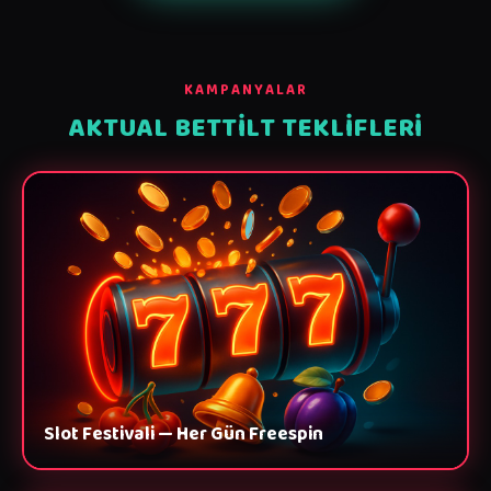
KAMPANYALAR
AKTUAL BETTILT TEKLIFLERI
Slot Festivali — Her Gün Freespin