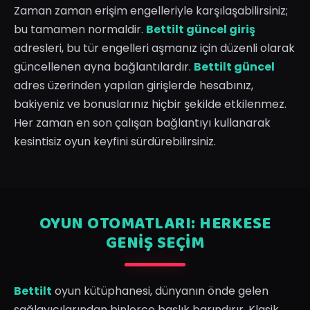
Zaman zaman erişim engelleriyle karşılaşabilirsiniz;
bu tamamen normaldir.
Bettilt güncel giriş
adresleri, bu tür engelleri aşmanız için düzenli olarak
güncellenen ayna bağlantılardır.
Bettilt güncel
adres üzerinden yapılan girişlerde hesabınız,
bakiyeniz ve bonuslarınız hiçbir şekilde etkilenmez.
Her zaman en son çalışan bağlantıyı kullanarak
kesintisiz oyun keyfini sürdürebilirsiniz.
OYUN OTOMATLARI: HERKESE
GENIŞ SEÇIM
Bettilt
oyun kütüphanesi, dünyanın önde gelen
sağlayıcılarından binlerce başlık barındırır. Klasik