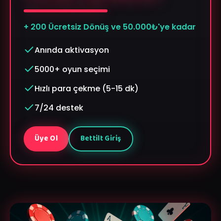
+ 200 Ücretsiz Dönüş ve 50.000₺'ye kadar
Anında aktivasyon
5000+ oyun seçimi
Hızlı para çekme (5-15 dk)
7/24 destek
Üye Ol
Bettilt Giriş