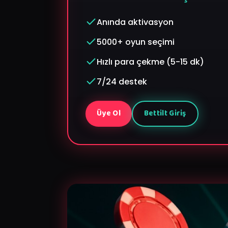
Anında aktivasyon
5000+ oyun seçimi
Hızlı para çekme (5-15 dk)
7/24 destek
Üye Ol
Bettilt Giriş