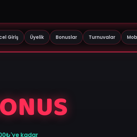
el Giriş
Üyelik
Bonuslar
Turnuvalar
Mob
BONUS
000₺'ye kadar