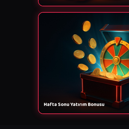
Hafta Sonu Yatırım Bonusu