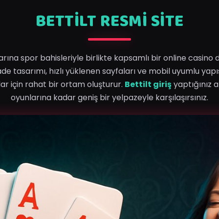
BETTILT RESMI SITE
arına spor bahisleriyle birlikte kapsamlı bir online casino 
ade tasarımı, hızlı yüklenen sayfaları ve mobil uyumlu yap
r için rahat bir ortam oluşturur.
Bettilt giriş
yaptığınız 
oyunlarına kadar geniş bir yelpazeyle karşılaşırsınız.