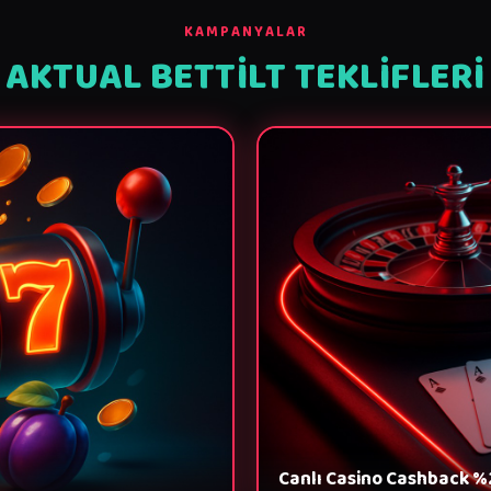
KAMPANYALAR
AKTUAL BETTILT TEKLIFLERI
Canlı Casino Cashback 