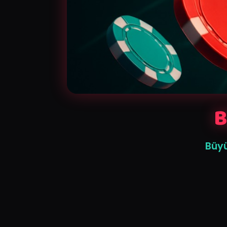
B
Büyü