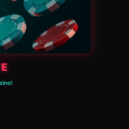
YE
sino!