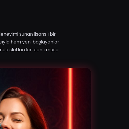
deneyimi sunan lisanslı bir
ısıyla hem yeni başlayanlar
anda slotlardan canlı masa