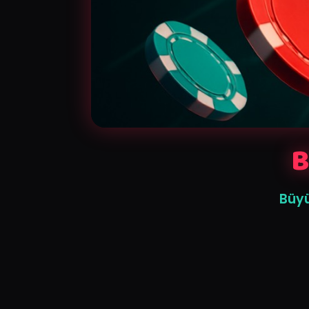
B
Büyü