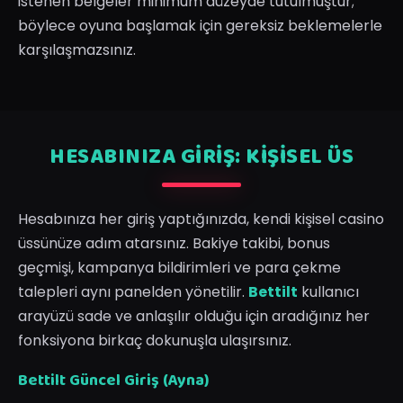
istenen belgeler minimum düzeyde tutulmuştur;
böylece oyuna başlamak için gereksiz beklemelerle
karşılaşmazsınız.
HESABINIZA GIRIŞ: KIŞISEL ÜS
Hesabınıza her giriş yaptığınızda, kendi kişisel casino
üssünüze adım atarsınız. Bakiye takibi, bonus
geçmişi, kampanya bildirimleri ve para çekme
talepleri aynı panelden yönetilir.
Bettilt
kullanıcı
arayüzü sade ve anlaşılır olduğu için aradığınız her
fonksiyona birkaç dokunuşla ulaşırsınız.
Bettilt Güncel Giriş (Ayna)