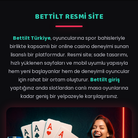
BETTILT RESMI SITE
Bettilt Türkiye
, oyuncularına spor bahisleriyle
birlikte kapsamlı bir online casino deneyimi sunan
lisanslı bir platformdur. Resmi site; sade tasarımı,
hızlı yüklenen sayfaları ve mobil uyumlu yapısıyla
hem yeni başlayanlar hem de deneyimli oyuncular
için rahat bir ortam oluşturur.
Bettilt giriş
yaptığınız anda slotlardan canlı masa oyunlarına
kadar geniş bir yelpazeyle karşılaşırsınız.