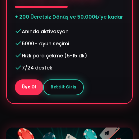
+ 200 Ücretsiz Dönüş ve 50.000₺'ye kadar
Anında aktivasyon
5000+ oyun seçimi
Hızlı para çekme (5-15 dk)
7/24 destek
Üye Ol
Bettilt Giriş