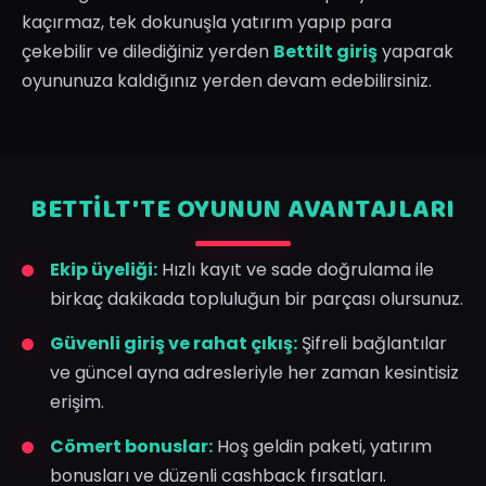
kaçırmaz, tek dokunuşla yatırım yapıp para
çekebilir ve dilediğiniz yerden
Bettilt giriş
yaparak
oyununuza kaldığınız yerden devam edebilirsiniz.
BETTILT'TE OYUNUN AVANTAJLARI
Ekip üyeliği:
Hızlı kayıt ve sade doğrulama ile
birkaç dakikada topluluğun bir parçası olursunuz.
Güvenli giriş ve rahat çıkış:
Şifreli bağlantılar
ve güncel ayna adresleriyle her zaman kesintisiz
erişim.
Cömert bonuslar:
Hoş geldin paketi, yatırım
bonusları ve düzenli cashback fırsatları.