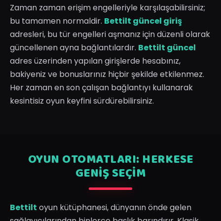
Zaman zaman erişim engelleriyle karşılaşabilirsiniz;
bu tamamen normaldir.
Bettilt güncel giriş
adresleri, bu tür engelleri aşmanız için düzenli olarak
güncellenen ayna bağlantılardır.
Bettilt güncel
adres üzerinden yapılan girişlerde hesabınız,
bakiyeniz ve bonuslarınız hiçbir şekilde etkilenmez.
Her zaman en son çalışan bağlantıyı kullanarak
kesintisiz oyun keyfini sürdürebilirsiniz.
OYUN OTOMATLARI: HERKESE
GENIŞ SEÇIM
Bettilt
oyun kütüphanesi, dünyanın önde gelen
sağlayıcılarından binlerce başlık barındırır. Klasik