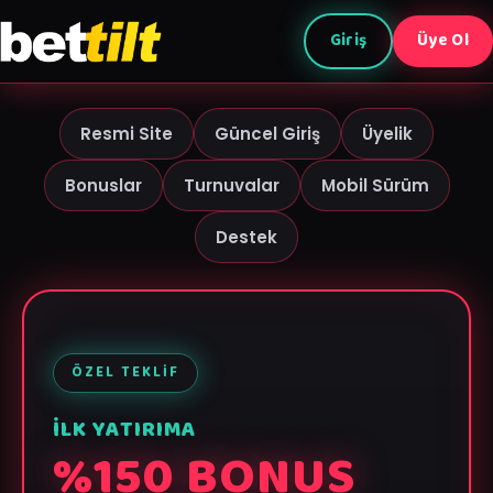
Giriş
Üye Ol
Resmi Site
Güncel Giriş
Üyelik
Bonuslar
Turnuvalar
Mobil Sürüm
Destek
ÖZEL TEKLIF
İLK YATIRIMA
%150 BONUS