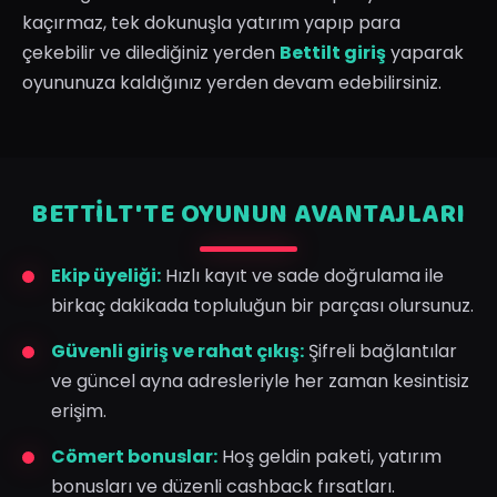
kaçırmaz, tek dokunuşla yatırım yapıp para
çekebilir ve dilediğiniz yerden
Bettilt giriş
yaparak
oyununuza kaldığınız yerden devam edebilirsiniz.
BETTILT'TE OYUNUN AVANTAJLARI
Ekip üyeliği:
Hızlı kayıt ve sade doğrulama ile
birkaç dakikada topluluğun bir parçası olursunuz.
Güvenli giriş ve rahat çıkış:
Şifreli bağlantılar
ve güncel ayna adresleriyle her zaman kesintisiz
erişim.
Cömert bonuslar:
Hoş geldin paketi, yatırım
bonusları ve düzenli cashback fırsatları.