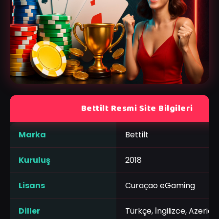
Bettilt Resmi Site Bilgileri
Marka
Bettilt
Kuruluş
2018
Lisans
Curaçao eGaming
Diller
Türkçe, İngilizce, Azerice