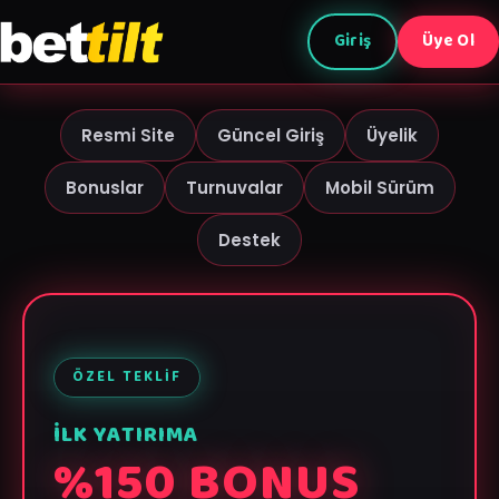
Giriş
Üye Ol
Resmi Site
Güncel Giriş
Üyelik
Bonuslar
Turnuvalar
Mobil Sürüm
Destek
ÖZEL TEKLIF
İLK YATIRIMA
%150 BONUS