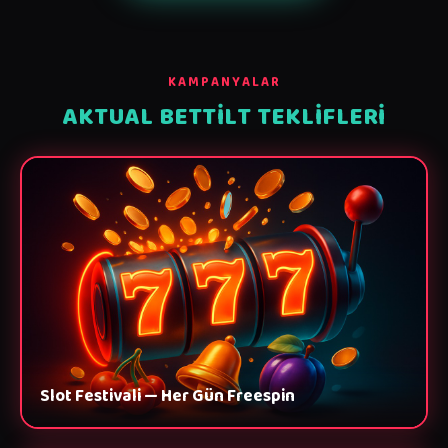
KAMPANYALAR
AKTUAL BETTILT TEKLIFLERI
Slot Festivali — Her Gün Freespin