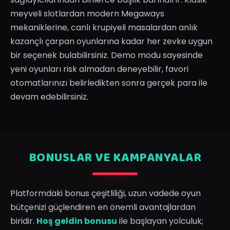
meyveli slotlardan modern Megaways
mekaniklerine, canlı krupiyeli masalardan anlık
kazançlı çarpan oyunlarına kadar her zevke uygun
bir seçenek bulabilirsiniz. Demo modu sayesinde
yeni oyunları risk almadan deneyebilir, favori
otomatlarınızı belirledikten sonra gerçek para ile
devam edebilirsiniz.
BONUSLAR VE KAMPANYALAR
Platformdaki bonus çeşitliliği, uzun vadede oyun
bütçenizi güçlendiren en önemli avantajlardan
biridir.
Hoş geldin bonusu
ile başlayan yolculuk;