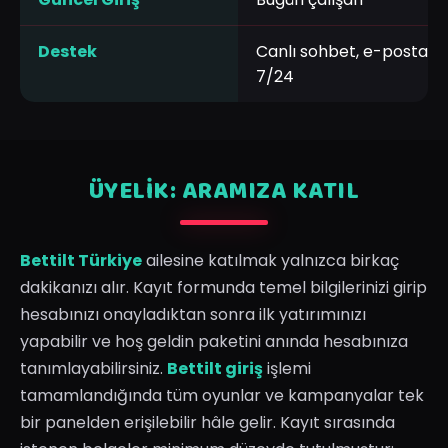
Destek
Canlı sohbet, e-posta, 
7/24
ÜYELIK: ARAMIZA KATIL
Bettilt Türkiye
ailesine katılmak yalnızca birkaç
dakikanızı alır. Kayıt formunda temel bilgilerinizi girip
hesabınızı onayladıktan sonra ilk yatırımınızı
yapabilir ve hoş geldin paketini anında hesabınıza
tanımlayabilirsiniz.
Bettilt giriş
işlemi
tamamlandığında tüm oyunlar ve kampanyalar tek
bir panelden erişilebilir hâle gelir. Kayıt sırasında