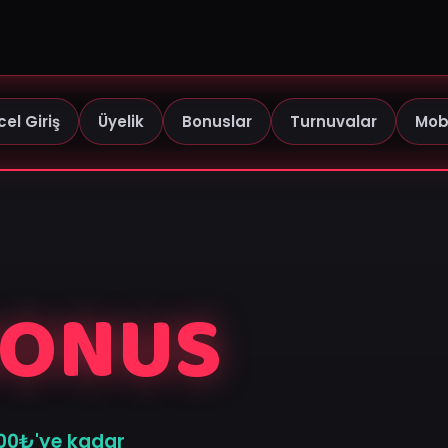
el Giriş
Üyelik
Bonuslar
Turnuvalar
Mob
BONUS
000₺'ye kadar