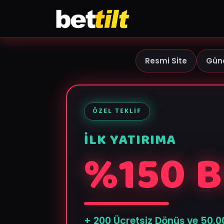
Resmi Site
Günc
ÖZEL TEKLIF
İLK YATIRIMA
%150 
+ 200 Ücretsiz Dönüş ve 50.