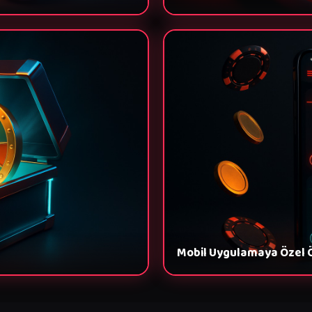
Mobil Uygulamaya Özel 