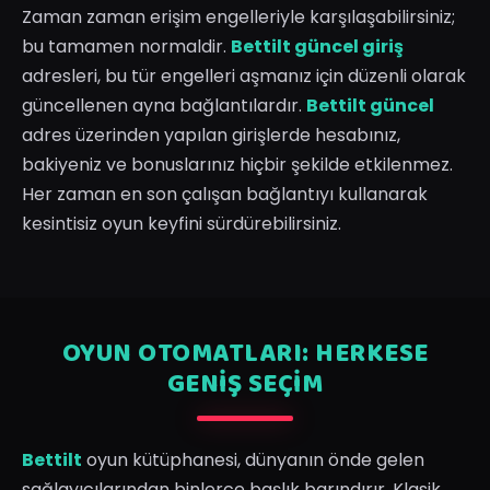
Zaman zaman erişim engelleriyle karşılaşabilirsiniz;
bu tamamen normaldir.
Bettilt güncel giriş
adresleri, bu tür engelleri aşmanız için düzenli olarak
güncellenen ayna bağlantılardır.
Bettilt güncel
adres üzerinden yapılan girişlerde hesabınız,
bakiyeniz ve bonuslarınız hiçbir şekilde etkilenmez.
Her zaman en son çalışan bağlantıyı kullanarak
kesintisiz oyun keyfini sürdürebilirsiniz.
OYUN OTOMATLARI: HERKESE
GENIŞ SEÇIM
Bettilt
oyun kütüphanesi, dünyanın önde gelen
sağlayıcılarından binlerce başlık barındırır. Klasik