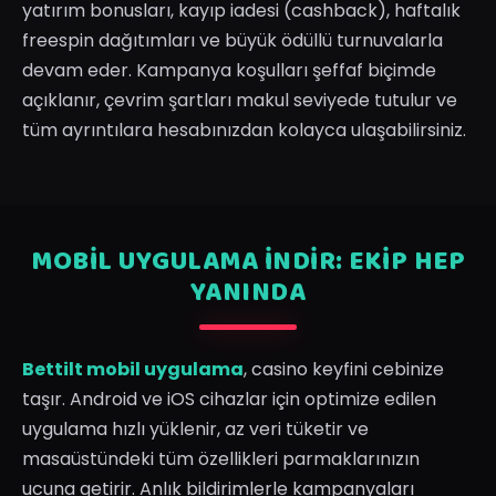
yatırım bonusları, kayıp iadesi (cashback), haftalık
freespin dağıtımları ve büyük ödüllü turnuvalarla
devam eder. Kampanya koşulları şeffaf biçimde
açıklanır, çevrim şartları makul seviyede tutulur ve
tüm ayrıntılara hesabınızdan kolayca ulaşabilirsiniz.
MOBIL UYGULAMA İNDIR: EKIP HEP
YANINDA
Bettilt mobil uygulama
, casino keyfini cebinize
taşır. Android ve iOS cihazlar için optimize edilen
uygulama hızlı yüklenir, az veri tüketir ve
masaüstündeki tüm özellikleri parmaklarınızın
ucuna getirir. Anlık bildirimlerle kampanyaları