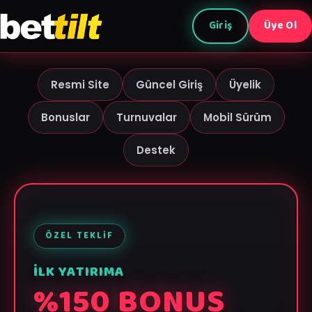
Giriş
Üye Ol
Resmi Site
Güncel Giriş
Üyelik
Bonuslar
Turnuvalar
Mobil Sürüm
Destek
ÖZEL TEKLIF
İLK YATIRIMA
%150 BONUS