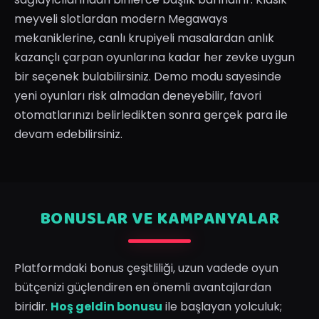
meyveli slotlardan modern Megaways
mekaniklerine, canlı krupiyeli masalardan anlık
kazançlı çarpan oyunlarına kadar her zevke uygun
bir seçenek bulabilirsiniz. Demo modu sayesinde
yeni oyunları risk almadan deneyebilir, favori
otomatlarınızı belirledikten sonra gerçek para ile
devam edebilirsiniz.
BONUSLAR VE KAMPANYALAR
Platformdaki bonus çeşitliliği, uzun vadede oyun
bütçenizi güçlendiren en önemli avantajlardan
biridir.
Hoş geldin bonusu
ile başlayan yolculuk;