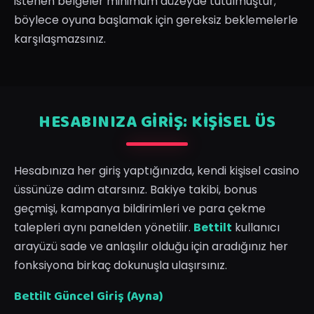
istenen belgeler minimum düzeyde tutulmuştur;
böylece oyuna başlamak için gereksiz beklemelerle
karşılaşmazsınız.
HESABINIZA GIRIŞ: KIŞISEL ÜS
Hesabınıza her giriş yaptığınızda, kendi kişisel casino
üssünüze adım atarsınız. Bakiye takibi, bonus
geçmişi, kampanya bildirimleri ve para çekme
talepleri aynı panelden yönetilir.
Bettilt
kullanıcı
arayüzü sade ve anlaşılır olduğu için aradığınız her
fonksiyona birkaç dokunuşla ulaşırsınız.
Bettilt Güncel Giriş (Ayna)