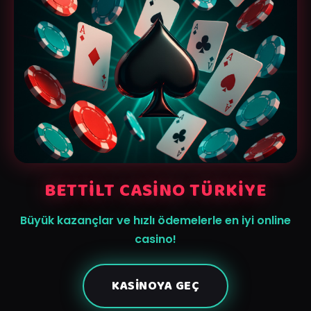
BETTILT CASINO TÜRKIYE
Büyük kazançlar ve hızlı ödemelerle en iyi online
casino!
KASINOYA GEÇ