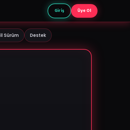
Giriş
Üye Ol
il Sürüm
Destek