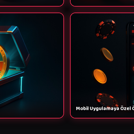
Mobil Uygulamaya Özel 