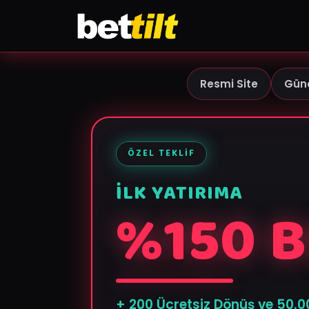
Resmi Site
Günc
ÖZEL TEKLIF
İLK YATIRIMA
%150 
+ 200 Ücretsiz Dönüş ve 50.