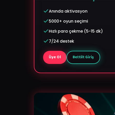
Anında aktivasyon
5000+ oyun seçimi
Hızlı para çekme (5-15 dk)
7/24 destek
Üye Ol
Bettilt Giriş